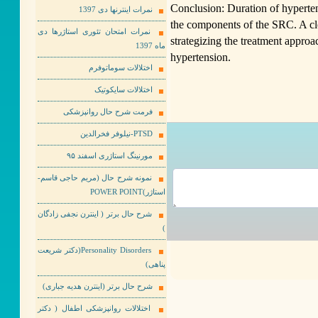
Conclusion: Duration of hyperten
نمرات اینترنها دی 1397
the components of the SRC. A cle
نمرات امتحان تئوری استاژرها دی
strategizing the treatment appro
ماه 1397
hypertension.
اختلالات سوماتوفرم
اختلالات سایکوتیک
فرمت شرح حال روانپزشکی
PTSD-نیلوفر فخرالدین
مورنینگ استاژری اسفند ۹۵
نمونه شرح حال (مریم حاجی قاسم-
استاژر)POWER POINT
شرح حال برتر ( اینترن نجفی زادگان
)
Personality Disorders(دکتر شریعت
پناهی)
شرح حال برتر (اینترن هدیه جباری)
اختلالات روانپزشکی اطفال ( دکتر