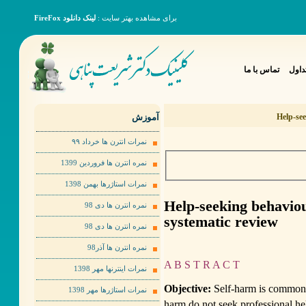
برای مشاهده بهتر سایت :
لینک دانلود FireFox
داول
تماس با ما
آموزش
Help-see
نمرات انترن ها خرداد ٩٩
نمره انترن ها فروردین 1399
نمرات استاژرها بهمن 1398
Help-seeking behaviou
نمره انترن ها دی 98
systematic review
نمره انترن ها دی 98
نمره انترن ها آذر98
A B S T R A C T
نمرات اینترنها مهر 1398
Objective:
Self-harm is common 
نمرات استاژرها مهر 1398
harm do not seek professional hel