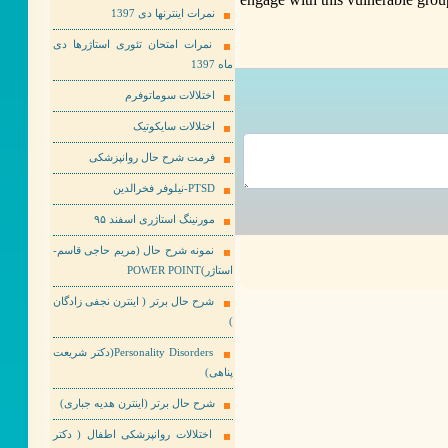
نمرات اینترنها دی 1397
نمرات امتحان تئوری استاژرها دی
ماه 1397
اختلالات سوماتوفرم
اختلالات سایکوتیک
فرمت شرح حال روانپزشکی
PTSD-نیلوفر فخرالدین
مورنینگ استاژری اسفند ۹۵
نمونه شرح حال (مریم حاجی قاسم-
استاژر)POWER POINT
شرح حال برتر ( اینترن نجفی زادگان
)
Personality Disorders(دکتر شریعت
پناهی)
شرح حال برتر (اینترن هدیه جباری)
اختلالات روانپزشکی اطفال ( دکتر