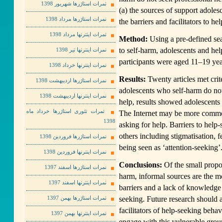
نمرات استاژرها شهریور 1398
(a) the sources of support adoles
نمرات استاژرها مرداد 1398
the barriers and facilitators to 
نمرات اینترنها مرداد 1398
Method:
Using a pre-defined sea
to self-harm, adolescents and hel
نمرات اینترنها تیر 1398
participants were aged 11–19 yea
نمرات اینترنها خرداد 1398
Results:
Twenty articles met crit
نمرات استاژرها اردیبهشت 1398
adolescents who self-harm do not
نمرات اینترنها اردیبهشت 1398
help, results showed adolescents 
نمرات تئوری استاژرها خرداد ماه
The Internet may be more commonl
1398
asking for help. Barriers to help
others including stigmatisation, f
نمرات استاژرها فروردین 1398
being seen as ‘attention-seeking’
نمرات اینترنها فروردین 1398
Conclusions:
Of the small propor
نمرات استاژرها اسفند 1397
harm, informal sources are the mo
نمرات اینترنها اسفند 1397
barriers and a lack of knowledge
seeking. Future research should 
نمرات استاژرها بهمن 1397
facilitators of help-seeking behav
نمرات اینترنها بهمن 1397
engage with this vulnerable gro