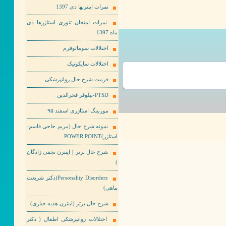
نمرات اینترنها دی 1397
نمرات امتحان تئوری استاژرها دی
ماه 1397
اختلالات سوماتوفرم
اختلالات سایکوتیک
فرمت شرح حال روانپزشکی
PTSD-نیلوفر فخرالدین
مورنینگ استاژری اسفند ۹۵
نمونه شرح حال (مریم حاجی قاسم-
استاژر)POWER POINT
شرح حال برتر ( اینترن نجفی زادگان
)
Personality Disorders(دکتر شریعت
پناهی)
شرح حال برتر (اینترن هدیه جباری)
اختلالات روانپزشکی اطفال ( دکتر