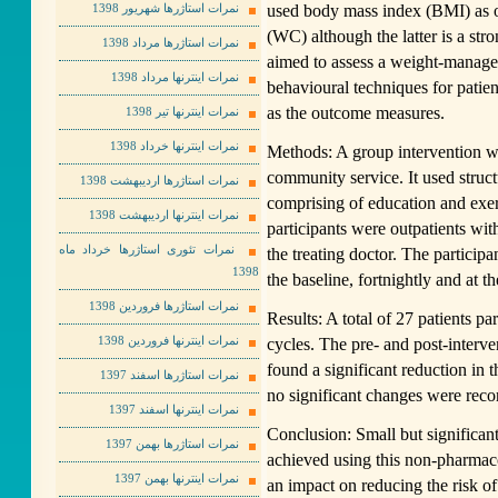
used body mass index (BMI) as 
نمرات استاژرها شهریور 1398
(WC) although the latter is a str
نمرات استاژرها مرداد 1398
aimed to assess a weight-manage
نمرات اینترنها مرداد 1398
behavioural techniques for pati
as the outcome measures.
نمرات اینترنها تیر 1398
نمرات اینترنها خرداد 1398
Methods: A group intervention was
community service. It used struct
نمرات استاژرها اردیبهشت 1398
comprising of education and exer
نمرات اینترنها اردیبهشت 1398
participants were outpatients wit
نمرات تئوری استاژرها خرداد ماه
the treating doctor. The partic
1398
the baseline, fortnightly and at t
نمرات استاژرها فروردین 1398
Results: A total of 27 patients p
cycles. The pre- and post-interv
نمرات اینترنها فروردین 1398
found a significant reduction i
نمرات استاژرها اسفند 1397
no significant changes were rec
نمرات اینترنها اسفند 1397
Conclusion: Small but significa
نمرات استاژرها بهمن 1397
achieved using this non-pharmac
نمرات اینترنها بهمن 1397
an impact on reducing the risk of 