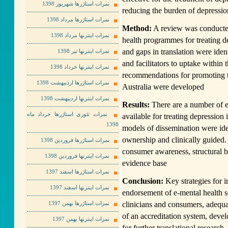
نمرات استاژرها شهریور 1398
reducing the burden of depressio
نمرات استاژرها مرداد 1398
Method:
A review was conducted
نمرات اینترنها مرداد 1398
health programmes for treating d
and gaps in translation were ident
نمرات اینترنها تیر 1398
and facilitators to uptake within 
نمرات اینترنها خرداد 1398
recommendations for promoting th
نمرات استاژرها اردیبهشت 1398
Australia were developed
نمرات اینترنها اردیبهشت 1398
Results:
There are a number of ef
نمرات تئوری استاژرها خرداد ماه
available for treating depression
1398
models of dissemination were ide
ownership and clinically guided. B
نمرات استاژرها فروردین 1398
consumer awareness, structural ba
نمرات اینترنها فروردین 1398
evidence base
نمرات استاژرها اسفند 1397
Conclusion:
Key strategies for 
نمرات اینترنها اسفند 1397
endorsement of e-mental health s
clinicians and consumers, adequa
نمرات استاژرها بهمن 1397
of an accreditation system, devel
نمرات اینترنها بهمن 1397
for further translational research