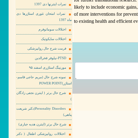
نمرات اینترنها دی 1397
likely to include economic gains,
of more interventions for preven
نمرات امتحان تئوری استاژرها دی
ماه 1397
to existing health and efficient 
اختلالات سوماتوفرم
اختلالات سایکوتیک
فرمت شرح حال روانپزشکی
PTSD-نیلوفر فخرالدین
مورنینگ استاژری اسفند ۹۵
نمونه شرح حال (مریم حاجی قاسم-
استاژر)POWER POINT
شرح حال برتر ( اینترن نجفی زادگان
)
Personality Disorders(دکتر شریعت
پناهی)
شرح حال برتر (اینترن هدیه جباری)
اختلالات روانپزشکی اطفال ( دکتر