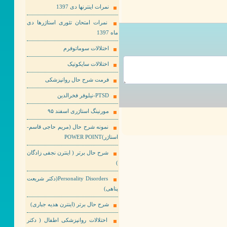
نمرات اینترنها دی 1397
نمرات امتحان تئوری استاژرها دی
ماه 1397
اختلالات سوماتوفرم
اختلالات سایکوتیک
فرمت شرح حال روانپزشکی
PTSD-نیلوفر فخرالدین
مورنینگ استاژری اسفند ۹۵
نمونه شرح حال (مریم حاجی قاسم-
استاژر)POWER POINT
شرح حال برتر ( اینترن نجفی زادگان
)
Personality Disorders(دکتر شریعت
پناهی)
شرح حال برتر (اینترن هدیه جباری)
اختلالات روانپزشکی اطفال ( دکتر