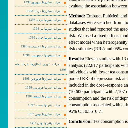
نمرات استاژرها شهریور 1398
evaluate the association between
نمرات استاژرها مرداد 1398
Method:
Embase, PubMed, and C
نمرات اینترنها مرداد 1398
databases were searched from the
studies that had reported the as
نمرات اینترنها تیر 1398
risk. We used a fixed effects mo
نمرات اینترنها خرداد 1398
effect model when heterogeneity 
نمرات استاژرها اردیبهشت 1398
risk estimates (RRs) and 95% con
نمرات اینترنها اردیبهشت 1398
Results:
Eleven studies with 13 r
نمرات تئوری استاژرها خرداد ماه
analysis (22,817 participants wi
1398
individuals with lower tea consu
pooled RR of depression risk at 
نمرات استاژرها فروردین 1398
included in the dose–response an
نمرات اینترنها فروردین 1398
(10,600 participants with 2,107 c
نمرات استاژرها اسفند 1397
consumption and the risk of depr
consumption associated with a de
نمرات اینترنها اسفند 1397
95% CI: 0.55–0.71
نمرات استاژرها بهمن 1397
Conclusion:
Tea consumption is 
نمرات اینترنها بهمن 1397