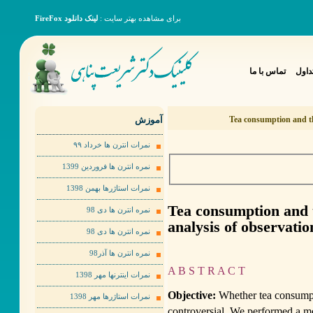
برای مشاهده بهتر سایت :
لینک دانلود FireFox
داول
تماس با ما
آموزش
Tea consumption and the
نمرات انترن ها خرداد ٩٩
نمره انترن ها فروردین 1399
نمرات استاژرها بهمن 1398
Tea consumption and t
نمره انترن ها دی 98
analysis of observatio
نمره انترن ها دی 98
نمره انترن ها آذر98
A B S T R A C T
نمرات اینترنها مهر 1398
Objective:
Whether tea consumpti
نمرات استاژرها مهر 1398
controversial. We performed a me