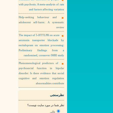
with psychosis: A meta-analysis of rate
and factors affecting variation
Help-seeking behaviour and
adolescent self-harm: A systematic
review
The impact of 5-HTTLPR on acute
serotonin transporter blockade by
escitalopram on emotion processing:
Preliminary findings from a
randomised, crossover fMRI study
Phenomenological predictors of
psychosocial function in bipolar
disorder: Is there evidence that social
cognitive and emotion regulation
abnormalities contribute
نظرسنجی
نظر شما در مورد سایت چیست؟
عالی