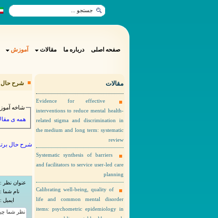
صفحه اصلی
درباره ما
مقالات
آموزش
مقالات
شرح حال ب)
Evidence for effective
شاخه آمو
interventions to reduce mental health-
همه ی مقا :
related stigma and discrimination in
the medium and long term: systematic
review
شرح حال برتر)
Systematic synthesis of barriers
and facilitators to service user-led care
planning
عنوان نظر :
Calibrating well-being, quality of
نام شما :
life and common mental disorder
ایمیل :
items: psychometric epidemiology in