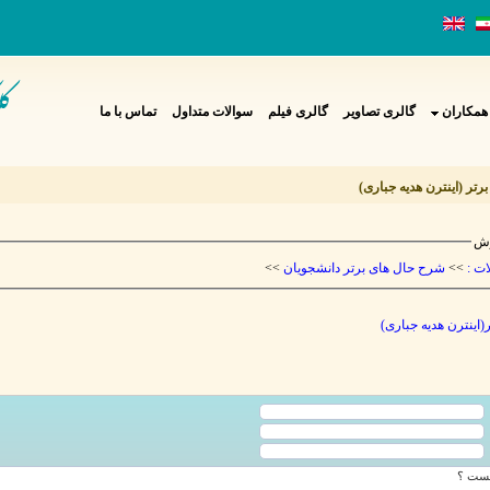
همکاران
گالری تصاویر
گالری فیلم
سوالات متداول
تماس با ما
رتر (اینترن هدیه جباری
زش
>>
شرح حال های برتر دانشجویان
>>
لات
(اینترن هدیه جباری