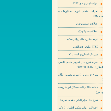
نمرات اینترنها دی 1397
نمرات امتحان تئوری استاژرها دی
ماه 1397
اختلالات سوماتوفرم
اختلالات سایکوتیک
فرمت شرح حال روانپزشکی
PTSD-نیلوفر فخرالدین
مورنینگ استاژری اسفند ۹۵
نمونه شرح حال (مریم حاجی قاسم-
استاژر)POWER POINT
شرح حال برتر ( اینترن نجفی زادگان
)
Personality Disorders(دکتر شریعت
پناهی)
شرح حال برتر (اینترن هدیه جباری)
اختلالات روانپزشکی اطفال ( دکتر