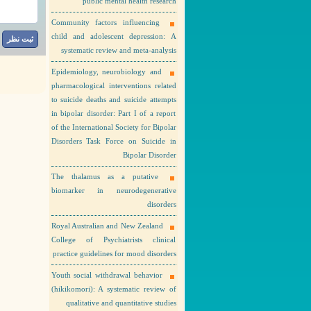
public mental health research
Community factors influencing
child and adolescent depression: A
systematic review and meta-analysis
Epidemiology, neurobiology and
pharmacological interventions related
to suicide deaths and suicide attempts
in bipolar disorder: Part I of a report
of the International Society for Bipolar
Disorders Task Force on Suicide in
Bipolar Disorder
The thalamus as a putative
biomarker in neurodegenerative
disorders
Royal Australian and New Zealand
College of Psychiatrists clinical
practice guidelines for mood disorders
Youth social withdrawal behavior
(hikikomori): A systematic review of
qualitative and quantitative studies