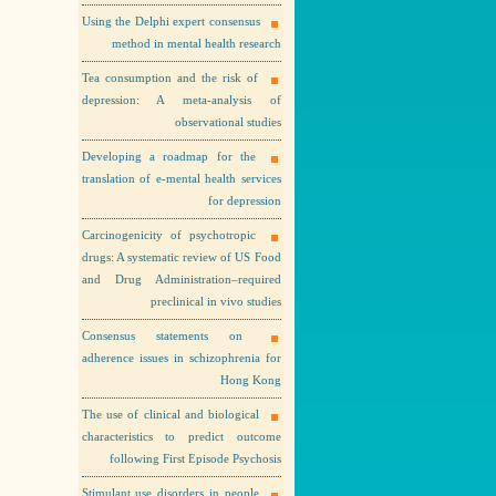
Using the Delphi expert consensus
method in mental health research
Tea consumption and the risk of
depression: A meta-analysis of
observational studies
Developing a roadmap for the
translation of e-mental health services
for depression
Carcinogenicity of psychotropic
drugs: A systematic review of US Food
and Drug Administration–required
preclinical in vivo studies
Consensus statements on
adherence issues in schizophrenia for
Hong Kong
The use of clinical and biological
characteristics to predict outcome
following First Episode Psychosis
Stimulant use disorders in people