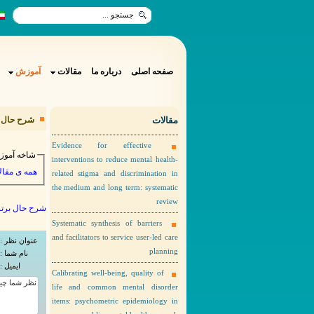
صفحه اصلی
درباره ما
مقالات
آموزش
مقالات
شرح حال  )
Evidence for effective
شاخه آمو
interventions to reduce mental health-
همه ی مقا :
related stigma and discrimination in
the medium and long term: systematic
review
شرح حال برت )
Systematic synthesis of barriers
and facilitators to service user-led care
عنوان نظر :
planning
نام شما :
ایمیل :
Calibrating well-being, quality of
life and common mental disorder
items: psychometric epidemiology in