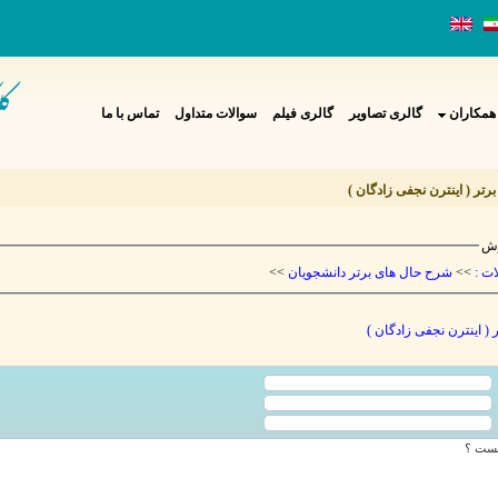
همکاران
گالری تصاویر
گالری فیلم
سوالات متداول
تماس با ما
برتر ( اینترن نجفی زادگان
زش
>>
شرح حال های برتر دانشجویان
>>
لات
ر ( اینترن نجفی زادگان