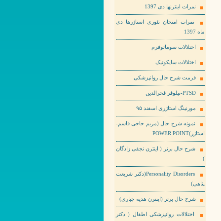
نمرات اینترنها دی 1397
نمرات امتحان تئوری استاژرها دی
ماه 1397
اختلالات سوماتوفرم
اختلالات سایکوتیک
فرمت شرح حال روانپزشکی
PTSD-نیلوفر فخرالدین
مورنینگ استاژری اسفند ۹۵
نمونه شرح حال (مریم حاجی قاسم-
استاژر)POWER POINT
شرح حال برتر ( اینترن نجفی زادگان
)
Personality Disorders(دکتر شریعت
پناهی)
شرح حال برتر (اینترن هدیه جباری)
اختلالات روانپزشکی اطفال ( دکتر