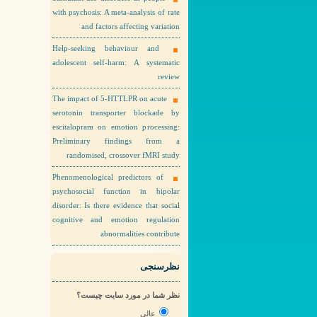
with psychosis: A meta-analysis of rate
and factors affecting variation
Help-seeking behaviour and
adolescent self-harm: A systematic
review
The impact of 5-HTTLPR on acute
serotonin transporter blockade by
escitalopram on emotion processing:
Preliminary findings from a
randomised, crossover fMRI study
Phenomenological predictors of
psychosocial function in bipolar
disorder: Is there evidence that social
cognitive and emotion regulation
abnormalities contribute
نظرسنجی
نظر شما در مورد سایت چیست؟
عالی