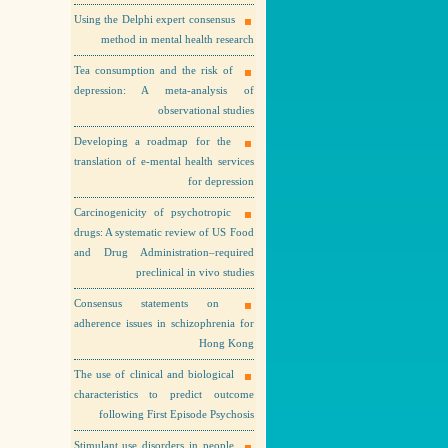
Using the Delphi expert consensus
method in mental health research
Tea consumption and the risk of
depression: A meta-analysis of
observational studies
Developing a roadmap for the
translation of e-mental health services
for depression
Carcinogenicity of psychotropic
drugs: A systematic review of US Food
and Drug Administration–required
preclinical in vivo studies
Consensus statements on
adherence issues in schizophrenia for
Hong Kong
The use of clinical and biological
characteristics to predict outcome
following First Episode Psychosis
Stimulant use disorders in people