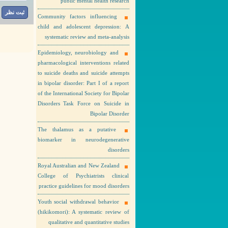
public mental health research
Community factors influencing
child and adolescent depression: A
systematic review and meta-analysis
Epidemiology, neurobiology and
pharmacological interventions related
to suicide deaths and suicide attempts
in bipolar disorder: Part I of a report
of the International Society for Bipolar
Disorders Task Force on Suicide in
Bipolar Disorder
The thalamus as a putative
biomarker in neurodegenerative
disorders
Royal Australian and New Zealand
College of Psychiatrists clinical
practice guidelines for mood disorders
Youth social withdrawal behavior
(hikikomori): A systematic review of
qualitative and quantitative studies