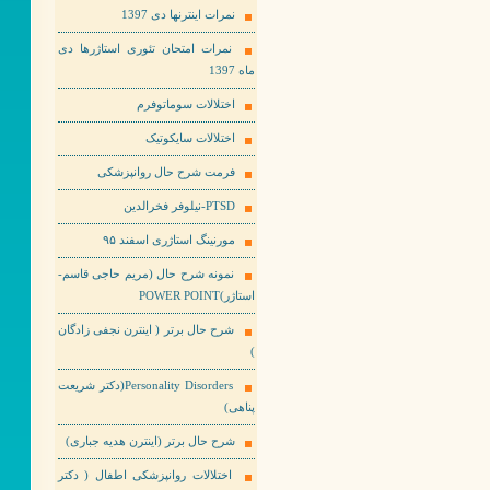
نمرات اینترنها دی 1397
نمرات امتحان تئوری استاژرها دی
ماه 1397
اختلالات سوماتوفرم
اختلالات سایکوتیک
فرمت شرح حال روانپزشکی
PTSD-نیلوفر فخرالدین
مورنینگ استاژری اسفند ۹۵
نمونه شرح حال (مریم حاجی قاسم-
استاژر)POWER POINT
شرح حال برتر ( اینترن نجفی زادگان
)
Personality Disorders(دکتر شریعت
پناهی)
شرح حال برتر (اینترن هدیه جباری)
اختلالات روانپزشکی اطفال ( دکتر