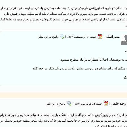
سلام من چند سالی تو داروخانه اورژانس کارمیکردم نزدیک به 8ماهه یه ترس واسترسی اومده تو بدنم میدونم از
هرکی یه دفعه دست بهم بزنه میپرم بالا درجای ساکت صداهای بلند اذیتم میکنه موهام همش داره
میریزه من 3ماهی است که از اورژانس اومدم بیرون ولی خوب نشدم ذکروفکرم همش ریختن موهامه لطفا کمک
مدیر اصلی
|
جمعه 14 ارديبهشت 1397
|
پاسخ به این نظر
م
جه به توضیحتان اختلال اضطراب برایتان مطرح میشود
 میکنم که برای مشاوره و بررسی بیشتر علايمتان به روانپزشک مراجعه کنید
کر
وحید خلفی
|
جمعه 24 فروردین 1397
|
پاسخ به این نظر
ی اس ک دچار وزوز گوش شده ام و گاهی اوقات هنگام بازی با بجه ام عصبانی میشوم و چون نمیخوام
بزنم خودمو میزنم دوستدارم انرژیمو ی جا تخلیه کنم هر جا ک باشه ولی منجر میشه خودمو باسیلی بزن
زم بترسه لطفا کمکم کنید.