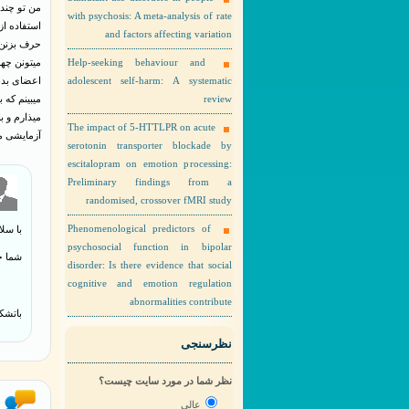
من تو چند 
with psychosis: A meta-analysis of rate
استفاده از
and factors affecting variation
حرف بزنن. 
Help-seeking behaviour and
میتونن چهر
adolescent self-harm: A systematic
اعضای بدن
review
میبینم که 
میذارم و ب
The impact of 5-HTTLPR on acute
آزمایشی می
serotonin transporter blockade by
escitalopram on emotion processing:
Preliminary findings from a
randomised, crossover fMRI study
Phenomenological predictors of
با سلا
psychosocial function in bipolar
شما ح
disorder: Is there evidence that social
cognitive and emotion regulation
abnormalities contribute
باتشک
نظرسنجی
نظر شما در مورد سایت چیست؟
عالی