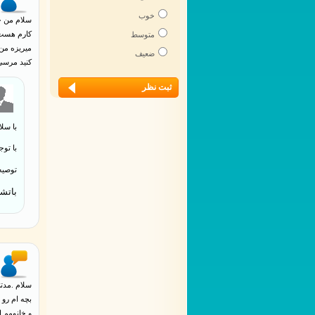
خوب
کارم هست 
متوسط
ضعیف
کنید مرسی
با سلا
با تو
توصیه
باتش
سلام .مدت
بچه ام رو 
و خانومم ا