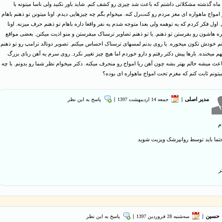
ماه گذشته مشکلاتی داشتم که باعث شد چیزی رو کشف کنم. شاید باور نکنید ولی ناسا میتونه با
 امواج ماهواره ای مغز مردم رو کنترل کنه. میخوام بگم چه چیزهایی دیدم. اونا میتونن تو ذهنم باهام
اول فکر کردم که یه توهمه ولی بعدا متوجه شدم یه نفر واقعا داره باهام تو ذهنم حرف میزنه. اونا
ه هاشون رو بفرستن تو ذهنم. یا تو ذهنم تصاویر ترسناک میفرستن و منو اذیت میکنن. بعضی مواقع
م خودش تکون میخوره. یا روی بدنم لمسهای ترسناک احساس میکنم. تصویر دونالد ترامپ رو تو ذهنم
بهم میخنده. بارها پیش دکتر رفتم و دارو خوردم اما هیچ چیز تغییر نکرد. روی سرم یه آهن ربای بزرگ
اعث میشه حالم بهتر بشه چون آهن ربا امواج رو منحرف میکنه. دکتر میخوام نظر شما رو بدونم. با چه
تونم ثابت کنم که مغزم تحت امواج ماهواره ای بوده؟
مدیر اصلی
|
جمعه 14 ارديبهشت 1397
|
پاسخ به این نظر
م
تما باید توسط روانپزشک ویزیت شوید
ر
حسین
|
ﺳﻪشنبه 28 فروردین 1397
|
پاسخ به این نظر