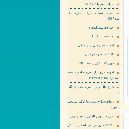
نمرات اینترنها دی 1397
با سلام، پسری 33 ساله هستم و3ساله سرتالین 100 مصرف میکنم(به دلیل شکست عشقی)، از پارسال شده 50،
نمرات امتحان تئوری استاژرها دی
ماه 1397
اختلالات سوماتوفرم
اختلالات سایکوتیک
فرمت شرح حال روانپزشکی
PTSD-نیلوفر فخرالدین
مورنینگ استاژری اسفند ۹۵
نمونه شرح حال (مریم حاجی قاسم-
استاژر)POWER POINT
شرح حال برتر ( اینترن نجفی زادگان
)
Personality Disorders(دکتر شریعت
پناهی)
شرح حال برتر (اینترن هدیه جباری)
اختلالات روانپزشکی اطفال ( دکتر