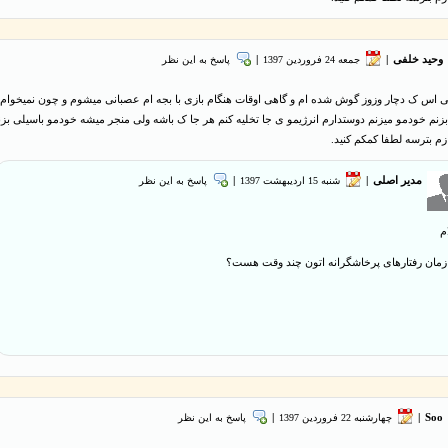
وحید خلفی
|
جمعه 24 فروردین 1397
|
پاسخ به این نظر
ی اس ک دچار وزوز گوش شده ام و گاهی اوقات هنگام بازی با بجه ام عصبانی میشوم و چون نمیخوام
بزنم خودمو میزنم دوستدارم انرژیمو ی جا تخلیه کنم هر جا ک باشه ولی منجر میشه خودمو باسیلی بزن
زم بترسه لطفا کمکم کنید.
مدیر اصلی
|
شنبه 15 ارديبهشت 1397
|
پاسخ به این نظر
م
مان رفتارهای پرخاشگرانه اتون چند وقت هست؟
Soo
|
چهارشنبه 22 فروردین 1397
|
پاسخ به این نظر