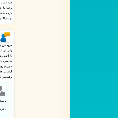
سلام من چن
واقعا نیاز
کردم ،گاهی
ی حرکاتش ح
درود من چه
ولی من از 
ناراحت ود
همسرم که ا
خوردم روز
ارضایی هس
وهمچنین ک
با سلا
با تو