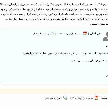
ماه است یک چهارم مصرف میکنم،و یک هفته هفته ای میشه قطع کردم،هیچ علائم افسردگی در خود
ولی عوارض بسیار شدید مثل سرگیجه های کوتاه و مکرر در فاصله زمانی کوتاه و ضعف عظلات دارم ،
امه ریزی ام در باره ترک اشتباست، ویا عوارض طبیعیه ویا و یا قطع ان هنوز برام مشکل سازمیشه،...
نید ممنون میشوم
مدیر اصلی
|
جمعه 14 ارديبهشت 1397
|
پاسخ به این نظر
م
ه به توضیحات شما اول باید از نظر علايمی که دارید مورد معاینه کامل قراربگیرید
ه قطع قرصتان درست می باشد
ر
سعید
|
جمعه 7 ارديبهشت 1397
|
پاسخ به این نظر