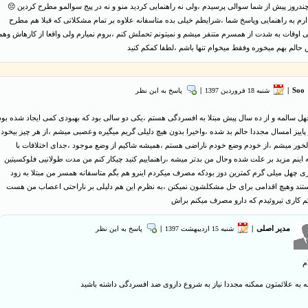
دروز پیش از شما سوالی پرسیدم ،ولی نه راهنمایی کردید منو و نه در پیج سوالمو مطرح کردین 😔
 دارم به راهنمایی وپاسخ شما ،شرایطم خیلی بده متاسفانه علاوه بر تمام مشکلاتی که قبلا هم مطرح
 اوقات به شدت از همسرم متنفر میشم و نمیتونم تحملش کنم ،بروم نمیارم ولی واقعا از کارهاش وهم
الم بهم میخوره وفقط میخوام تنها باشم ،لطفا کمکم کنید
Soo
|
شنبه 18 فروردین 1397
|
پاسخ به این نظر
ل سالمه و از ده سال پیش مبتلا به افسردگی هستم ،یکی دو سالی بود که بهبودی کمی ایجاد شده بود
پاییز امسال مجددا حالم بد شده ،و‌اخیرا بدون هیچ دلیلی گریم میگیره وعصبی میشم ،از هر چیز بیخود
لخور میشم ،از خودم وضع خودم ناراضی هستم ،همیشه شاکیم از وضع موجود ،جدای اختلافات با
ینم مزید بر علت شده وحال من بدتر میشه ،راهنماییم کنید چیکار کنم من مدت طولانیی فلوکسیتین
ی چهل میلی گرم کمترین دوز بودکه مصرف میکردم اینرو هم بگم متاسفانه همسر من مبتلا به زود
تند وهیچ اقدامی برای حل مشکلشون نمیکنن ،به نظرم این هم دلیلی بر ناراحتی اعصاب من هست
م کاری تیروئیدم که دارو مصرف میکنم براش
مدیر اصلی
|
شنبه 15 ارديبهشت 1397
|
پاسخ به این نظر
م
جه به علائمتون ممکنه مجددا نیاز به شروع داروی ضد افسردگی داشته باشید