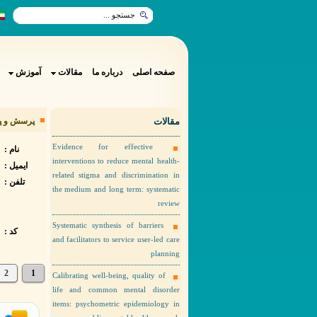
صفحه اصلی
درباره ما
مقالات
آموزش
مقالات
پرسش و پاسخ
Evidence for effective
نام :
interventions to reduce mental health-
ایمیل :
related stigma and discrimination in
تلفن :
the medium and long term: systematic
review
Systematic synthesis of barriers
کد :
and facilitators to service user-led care
planning
2
1
Calibrating well-being, quality of
life and common mental disorder
items: psychometric epidemiology in