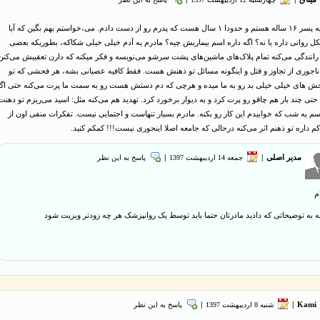
سلام من یه پسر ۱۶ ساله هستم و حدودا ۱ سال هست که پدرم رو از دست دادم. می،خواستم بهم بگین که آیا
 روانی داره یا نه؟ اگه داره اسم بیماریش چیه؟ مادرم یه آدم خیلی خیلی شکاکه، بطوریکه بعضی
رانندگی می‌کنه تمام پلاک‌های ماشین‌های پشت سرشو می‌نویسه و فکر میکنه که دارن تعقیبش می‌کنن
 ناجوری از تجاوز و قتل و اینگونه مسائل تو ذهنش هست. فقط کافیه عصبانی بشه، هر فحشی که تو
ش های خیلی خیلی بد رو به ما میده و هرچی که دم دستش هست رو به سمت ما پرت می‌کنه حتی اگ
حتی چند بار هم چاقو رو پرت کرد و به دیوار برخورد کرد. تهدید هم می‌کنه مثل: اسید می‌ریزم تو دهنت
رسم یه شب که خوابیدم این کار رو بکنه. مادرم بسیار تنهاست و اجتمایی نیست. تفکرات منفی اون از
م داره تو ذهنم اثر می‌کنه درحالی که جامعه اصلا اینجوری نیست!!! کمکم کنید.
مدیر اصلی
|
جمعه 14 ارديبهشت 1397
|
پاسخ به این نظر
م
جه به توضیحاتی که دادید مادرتان حتما باید توسط یک روانپزشک هر چه زودتر ویزیت شود
Kami
|
شنبه 8 ارديبهشت 1397
|
پاسخ به این نظر