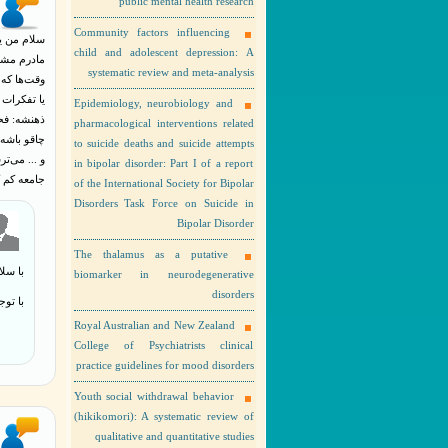
public mental health research
Community factors influencing
child and adolescent depression: A
مادرم مشکل
systematic review and meta-analysis
وقت‌ها که 
یا تفکرات
Epidemiology, neurobiology and
ذهنشه: فح
pharmacological interventions related
چاقو باشه 
to suicide deaths and suicide attempts
و ... می‌ت
in bipolar disorder: Part I of a report
جامعه کم ک
of the International Society for Bipolar
Disorders Task Force on Suicide in
Bipolar Disorder
The thalamus as a putative
با سلا
biomarker in neurodegenerative
disorders
با تو
Royal Australian and New Zealand
College of Psychiatrists clinical
practice guidelines for mood disorders
Youth social withdrawal behavior
(hikikomori): A systematic review of
qualitative and quantitative studies