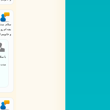
سلام .مدت
بچه ام رو 
و خانومم ا
با سلا
مدت ز