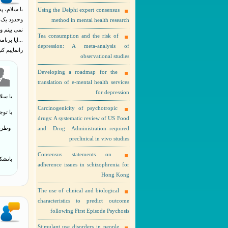
Using the Delphi expert consensus
وحدود یک 
method in mental health research
نمی بینم 
Tea consumption and the risk of
...ایا برن
depression: A meta-analysis of
رانماییم ک
observational studies
Developing a roadmap for the
translation of e-mental health services
for depression
با سلا
Carcinogenicity of psychotropic
با توج
drugs: A systematic review of US Food
وطریق
and Drug Administration–required
preclinical in vivo studies
Consensus statements on
باتشک
adherence issues in schizophrenia for
Hong Kong
The use of clinical and biological
characteristics to predict outcome
following First Episode Psychosis
Stimulant use disorders in people