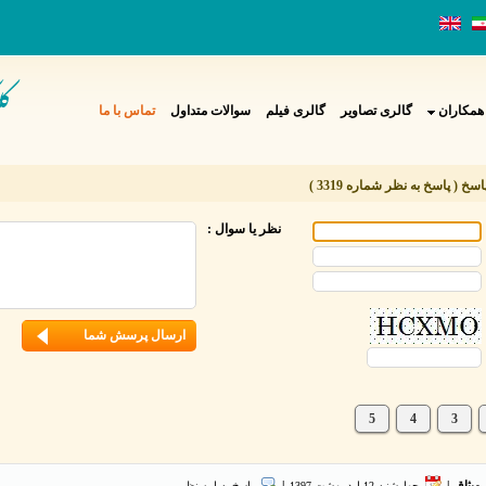
همکاران
گالری تصاویر
گالری فیلم
سوالات متداول
تماس با ما
 ( پاسخ به نظر شماره 3319 )
نظر یا سوال :
5
4
3
میثاق
|
چهارشنبه 12 ارديبهشت 1397
|
پاسخ به این نظر