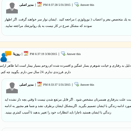
Answer this
|
5/31/2015 8:37:28 PM
|
مدیر اصلی
به يك متخصص مغز و اعصاب ( نورولوژي ) مراجعه كنيد . ايشان نوار سر خواهند گرفت. اگر اظهار
نمودند كه مشكل صرع در كار نيست به يك روانپزشك مراجعه نماييد.
Answer this
|
3/30/2015 6:37:19 PM
|
روزیتا
لیل بد رفتاری و خیانت شوهرم بسار غمگین و افسرده شده ام روحم بسیار بیمار است.اما ظاهر ارامی
دارم..فرزندی ندارم..24 سال سن دارم..بگویید چه کنم...
Answer this
|
5/31/2015 8:33:37 PM
|
مدیر اصلی
ست علت بدرفتاري همسرتان مشخص شود . اگر قابل مرتفع شدن نيست تا وقتي بچه دار نشده ايد
 مورد ادامه زندگي با ايشان تصميم بگيريد. اگرمشكل ايشان برطرف نشد و شما هم مجبور به ادامه
زندگي با ايشان هستيد ناچارا بايد انتظارات خود را تغيير بدهيد تا آسيب كمتري ببينيد.