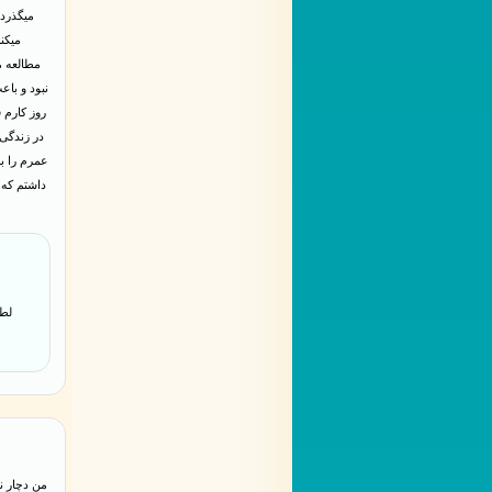
میگذرد 
میکن
مطالعه م
نبود و باع
روز کارم 
در زندگی 
عمرم را بر
داشتم که 
لطف
من دچار ن