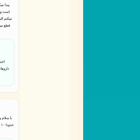
پیدا می
است ولی
میکنم الب
قطع میک
احتم
داروها
ح