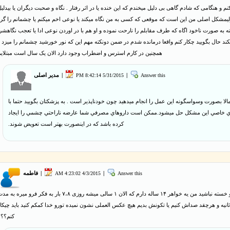
کنم و هنگامی که شادم گاهی بی دلیل میخندم که این خنده یا در اثر رفتار . نگاه و صحبت دیگران یا بیدلی
مشکل اصلی من این است که موقعی که کسی به من نگاه میکند یا نوعی اخم میکنم یا چشمانم را گرد
ته به صورت ناخود اگاه که طرف مقابلم را نارحت نموده و او هم با در اوردن نوعی ادا یا تعجب نگاهشر
ند حال بگویید چکار کنم واقعا درمانده شدم در ضمن دونکته مهم این که نور خورشید چشمانم را میزد 
همچنین در کارم استرس و اضطراب وجود دارد الان یک سال است مبتلایم
Answer this
|
5/31/2015 8:42:14 PM
|
مدیر اصلی
الا بصورت وسواسگونه اين عمل را انجام ميدهيد چون خودناپذير است . به پزشكتان بگوييد حتما با
ي خاصي اين مشكل حل ميشود.ممكن است داروهاي مصرفي شما عارضه ناراحتي چشمي را ايجاد
كرده باشد كه در اينصورت بهتر است تعويض شوند.
Answer this
|
4/3/2015 4:23:02 AM
|
فاطمه
با سلام و خسته نباشید من یه خواهر ۱۴ ساله دارم که الان ۱ سالی میشه روزی ۷،۸ بار به فکر فرو میره به
دودا ۱۰ ثانیه و هرچقد صداش کنیم یا تکونش بدیم هیچ عکس العملی نشون نمیده تورو خدا کمکم کنید باید چیکا
کنم؟؟؟