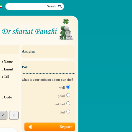
Articles
Name :
Poll
Email :
Tell :
?what is your opinion about our site
well
good
Code :
not bad
Bad
2
1