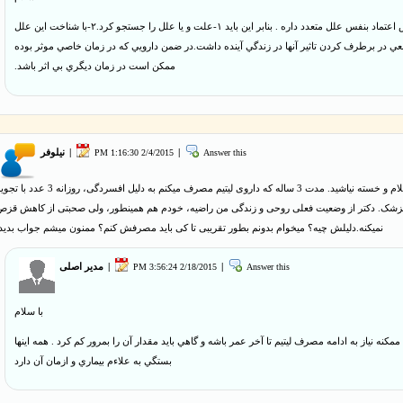
كاهش اعتماد بنفس علل متعدد داره . بنابر اين بايد ١-علت و يا علل را جستجو كرد.٢-با شناخت اين علل
ي در برطرف كردن تاثير آنها در زندگي آينده داشت.در ضمن دارويي كه در زمان خاصي موثر بوده
ممكن است در زمان ديگري بي اثر باشد.
Answer this
|
2/4/2015 1:16:30 PM
|
نیلوفر
با سلام و خسته نیاشید. مدت 3 ساله که داروی لیتیم مصرف میکنم به دلیل افسردگی، روزانه 3 عدد 
پزشک. دکتر از وضعیت فعلی روحی و زندگی من راضیه، خودم هم همینطور، ولی صحبتی از کاهش قزص
نمیکنه.دلیلش چیه؟ میخوام بدونم بطور تقریبی تا کی باید مصرفش کنم؟ ممنون میشم جواب بدید.
Answer this
|
2/18/2015 3:56:24 PM
|
مدیر اصلی
با سلام
مكنه نياز به ادامه مصرف ليتيم تا آخر عمر باشه و گاهي بايد مقدار آن را بمرور كم كرد . همه اينها
بستگي به علاءم بيماري و ازمان آن دارد