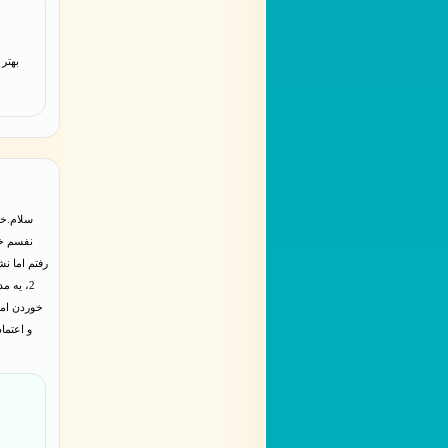
بهتر
نفسم خی
2، یه 
خوردن اما
و اعتما