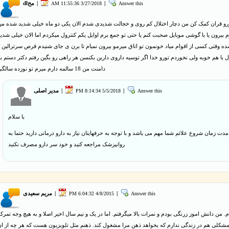
Answer this
|
3/27/2018 11:55:36 AM
|
محdl
ورو قران کمک کن من دچار اختلال کم روی و خجالت شدیدی شدم الان یکی دو ماه خیلی شدید شده من
 بیرون یا با گوشی موبایل صحبت کنم یا حتی تو جمع برم اوایل یکم کنترول میکردم اما الان خیلی شدی
ه وقتی کسی از اقوام میاد خونمون تو اتاق میرمو بیرون نمیام تا برن ی جای شنیدم قرص ﺳﺮﺗﺮﺍﻟﯿﻦ 
ل با هم خوبه ولی نخوردم تورو خدا اگر توسیه داروی دارین بکنسن هر راهی رو بگین رفتم دکتر دستم ب
دامنت من 18 سالمه دارم میرم تو نوزده سالگی
Answer this
|
5/5/2018 8:14:34 PM
|
مدیر اصلی
با سلام
مدت زمان شروع علائم شما مهم می یاشد و با توجه به حرفهایتان نیاز به دارو درمانی دارید حتما به
روانپزشک مراجعه کنید و خود سر دارو مصرف نکنید
Answer this
|
4/8/2015 6:04:32 PM
|
مریم سعیدی
م. من دانش اموز زرنگی بودم و نمرات بالا میگرفتم. اما در یک و نیم سال اخیر اصلا و به هیچ وجه تمرک
 مشکلی هم در زندگی ندارم که بخواهد ذهن مرا مشغول کند. ذهنم مثل تلویزیون هست که هر چه از ان