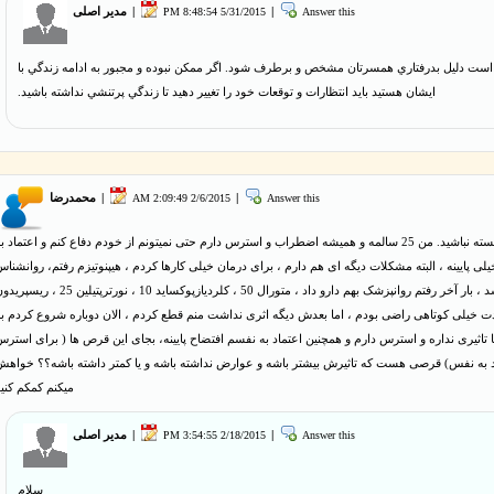
Answer this
|
5/31/2015 8:48:54 PM
|
مدیر اصلی
 است دليل بدرفتاري همسرتان مشخص و برطرف شود. اگر ممكن نبوده و مجبور به ادامه زندگي با
ايشان هستيد بايد انتظارات و توقعات خود را تغيير دهيد تا زندگي پرتنشي نداشته باشيد.
Answer this
|
2/6/2015 2:09:49 AM
|
محمدرضا
سلام.خسته نباشید. من 25 سالمه و همیشه اضطراب و استرس دارم حتی نمیتونم از خودم دفاع کنم و اعتماد ب
لی پایینه ، البته مشکلات دیگه ای هم دارم ، برای درمان خیلی کارها کردم ، هیپنوتیزم رفتم، روانشنا
رفتم اما نشد ، بار آخر رفتم روانپزشک بهم دارو داد ، متورال 50 ، کلردیازپوکساید 10 ، نورترپتیلین 25 ، 
مدت خیلی کوتاهی راضی بودم ، اما بعدش دیگه اثری نداشت منم قطع کردم ، الان دوباره شروع کردم ب
 تاثیری نداره و استرس دارم و همچنین اعتماد به نفسم افتضاح پایینه، بجای این قرص ها ( برای استر
د به نفس) قرصی هست که تاثیرش بیشتر باشه و عوارض نداشته باشه و یا کمتر داشته باشه؟؟ خواهش
میکنم کمکم کنی
Answer this
|
2/18/2015 3:54:55 PM
|
مدیر اصلی
سلام