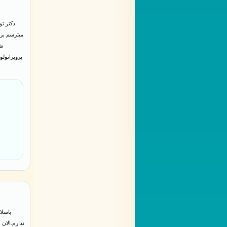
دکتر ت
میترسم برم
شد
پروپرانولو
باسلا
ندارم.الان