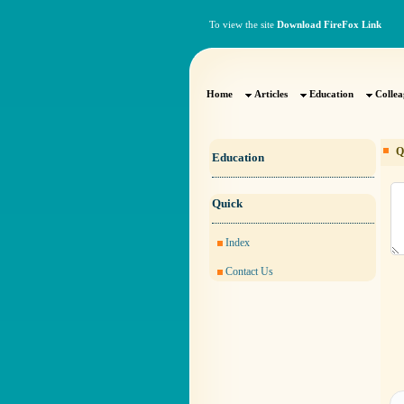
To view the site
Download FireFox Link
Home
Articles
Education
Collea
Q
Education
Quick
Index
Contact Us