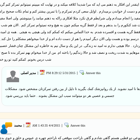
اینقدر این افکار به ذهنم می اید که مرا شدیدا کلافه میکند و در نهایت که میبینم نمیتوانم تمرکز کنم گری
م و دست از خواندن برمیدارم . اوایل سعی کردم تمرکزم را با تمرین بیشتر کنم و تمام نکات صحیح برا
فید را انجام میدادم ولی شرایطم فرق نکرد مثلا افکاری راکه به ذهنم میامد را مینوشتم. ولی اصلا مفی
ث شد کنکورم را بد بدهم و بعد از فقط گریه میکنم چون به هیچ وجه نمیتوانم تمرکز کنم . الان هم شب 
فقط گریه هست و افسرده شدم. به خدا التماس میکنم که کمکم کند ولی هیچی به هیچی . همه ی امیدم
درسم بوده و هست ولی الان دیگر امیدم را هم از دست داده ام و از خدا میخواهم مشکلم را حل کند ی
دارد . حالا هیچی ندارم نه امید نه زندگی. در این یک و سال نیم به خاطره این مشکل چنان فشار عصب
موهایم به شدت ریخت و نصف شد و حالا زندگیم را باخته ام. من از خدا میخوام بهم تمرکز بده تا صبح ت
شب درس بخونم. کمکم کنید تو رو خدا
Answer this
|
5/31/2015 8:29:12 PM
|
مدیر اصلی
ا نا اميد نشويد. از يك روانپزشك كمك بگيريد تا دليل از بين رفتن تمركزتان مشخص شود. مشكلات
جسمي و عصبي هر دو ميتوانند سبب اين مشكل بشوند . حتما بايد بررسي شود.
Answer this
|
4/4/2015 1:43:35 AM
|
محمد
وعی دو قطبی هستم گاهی شادم و گاهی ناراحت موقعی که ناراحتم چهره ی عبوس و خلق و خوی بدی