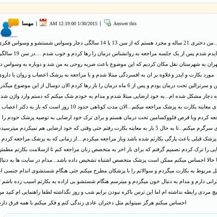
Answer this
|
1/30/2015 12:19:00 AM
|
مهسا
باسلام..من دختری 21 ساله و مجرد هستم که از سن 13 یا 14 سالگی دچار وسواس شستشو و وسواس فک
درباره عقایدم شدم پس از یک جلسه مراجعه به روانشناس درمان را رها کردم و خوب شدم ....
تهران به شهرستان نقل مکان کردیم که این موضوع باعث ضربه روحی به من شد و دوباره به وسواس در
مورد بکارت و ایدز وعلاوه بر ان به افسردگی مبتلا شدم و با مراجعه به پزشک اعصاب و روان با دارو
کلومیپرامین و سرترالین تحت درمان بودم و پس از 6 ماه درمان را باز رها کردم الان دوسال از این موضوع میگذر
ه دچار مشکل شده ام...به خود ارضایی مبتلا شدم و مدام به خودم شک میکنم که دستم وارد واژن شد
یانه و برای معاینه بکارت به پزشک مراجعه میکنم...الان مدت کوتاهی حدود 10 روز است که باز به دکتر اعصا
عه کردم وبا قرص فلووکسامین تحت درمان هستم و برای ترک خود ارضایی به توصیه پزشک خودم را با
خمیر بازی سرگرم میکنم...تا به حال 5 بار به معاینه بکارت رفتم حتی وقتی که خود ارضایی هم نمیکردم میترسید
 پزشک قبلی باعث پارگی بکارتم شده باشد وباز مراجعه میکردم....از زمانی که به پزشک مراجعه کردم 
یی را ترک کردم تصمیم گرفتم که برای بار اخر به متخصص زنان مراجعه کنم تا ازسلامت بکارتم مطمئ
 حالا احساس میکنم ممکن است پزشک متخصص اشتباه تشخیص داده باشد...مدام در سایت ها به دنبال
 مربوط به بکارت میگردم و سوالاتم را با پزشکان مطرح میکنم حتی هنگام شستشوی اندام جنسی ام
نی دارم و مدام به دنبال خون میگردم و میترسم هنگام شستشو بی اراده به بکارتم اسیب زده باشم ت
یچ مردی رابطه نداشته ام اما این ترس باکره نبودن برایم شب و روز نگذاشته لطفا راهنمایی ام کنید م
احساس میکنم هرگز نمیتوانم مثل دختران عادی زندگی کنم و فکر میکنم با همه فرق دار