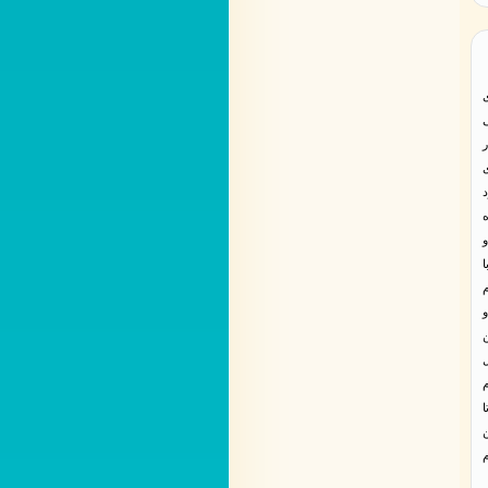
ری
در سن 19 سالگی
ی
د
ه
ب و
م
و
ن
ا
ن
م