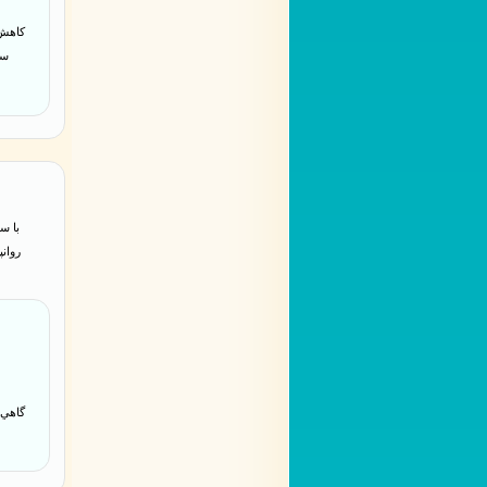
سع
روان
گاهي م