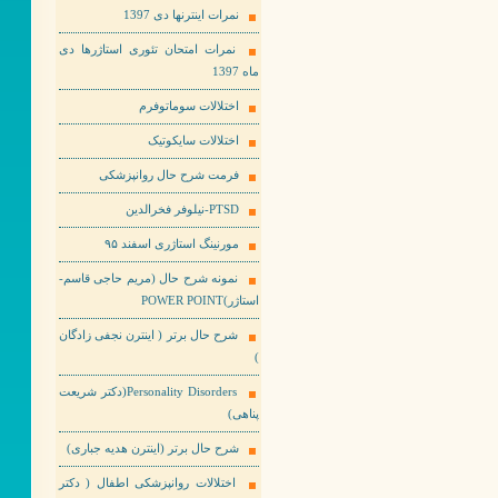
نمرات اینترنها دی 1397
نمرات امتحان تئوری استاژرها دی
ماه 1397
اختلالات سوماتوفرم
اختلالات سایکوتیک
فرمت شرح حال روانپزشکی
PTSD-نیلوفر فخرالدین
مورنینگ استاژری اسفند ۹۵
نمونه شرح حال (مریم حاجی قاسم-
استاژر)POWER POINT
شرح حال برتر ( اینترن نجفی زادگان
)
Personality Disorders(دکتر شریعت
پناهی)
شرح حال برتر (اینترن هدیه جباری)
اختلالات روانپزشکی اطفال ( دکتر