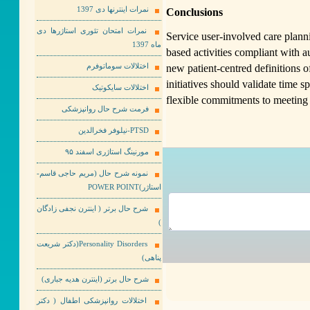
نمرات اینترنها دی 1397
Conclusions
نمرات امتحان تئوری استاژرها دی
Service user-involved care plannin
ماه 1397
based activities compliant with
new patient-centred definitions o
اختلالات سوماتوفرم
initiatives should validate time 
اختلالات سایکوتیک
flexible commitments to meeting 
فرمت شرح حال روانپزشکی
PTSD-نیلوفر فخرالدین
مورنینگ استاژری اسفند ۹۵
نمونه شرح حال (مریم حاجی قاسم-
استاژر)POWER POINT
شرح حال برتر ( اینترن نجفی زادگان
)
Personality Disorders(دکتر شریعت
پناهی)
شرح حال برتر (اینترن هدیه جباری)
اختلالات روانپزشکی اطفال ( دکتر