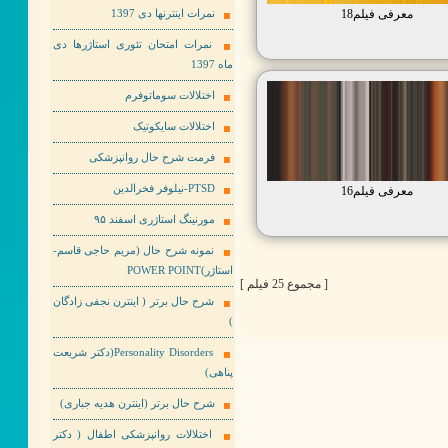
معرفی فیلم18
نمرات اینترنها دی 1397
نمرات امتحان تئوری استاژرها دی
ماه 1397
اختلالات سوماتوفرم
اختلالات سایکوتیک
فرمت شرح حال روانپزشکی
PTSD-نیلوفر فخرالدین
معرفی فیلم16
مورنینگ استاژری اسفند ۹۵
نمونه شرح حال (مریم حاجی قاسم-
استاژر)POWER POINT
[ مجموع 25 فیلم ]
شرح حال برتر ( اینترن نجفی زادگان
)
Personality Disorders(دکتر شریعت
پناهی)
شرح حال برتر (اینترن هدیه جباری)
اختلالات روانپزشکی اطفال ( دکتر