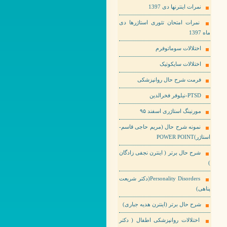
نمرات اینترنها دی 1397
نمرات امتحان تئوری استاژرها دی
ماه 1397
اختلالات سوماتوفرم
اختلالات سایکوتیک
فرمت شرح حال روانپزشکی
PTSD-نیلوفر فخرالدین
مورنینگ استاژری اسفند ۹۵
نمونه شرح حال (مریم حاجی قاسم-
استاژر)POWER POINT
شرح حال برتر ( اینترن نجفی زادگان
)
Personality Disorders(دکتر شریعت
پناهی)
شرح حال برتر (اینترن هدیه جباری)
اختلالات روانپزشکی اطفال ( دکتر