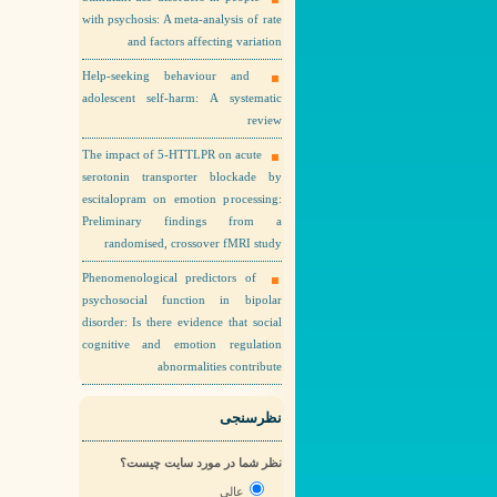
with psychosis: A meta-analysis of rate
and factors affecting variation
Help-seeking behaviour and
adolescent self-harm: A systematic
review
The impact of 5-HTTLPR on acute
serotonin transporter blockade by
escitalopram on emotion processing:
Preliminary findings from a
randomised, crossover fMRI study
Phenomenological predictors of
psychosocial function in bipolar
disorder: Is there evidence that social
cognitive and emotion regulation
abnormalities contribute
نظرسنجی
نظر شما در مورد سایت چیست؟
عالی