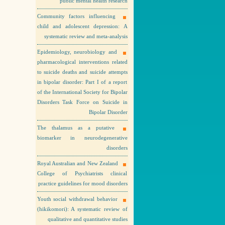
public mental health research
Community factors influencing
child and adolescent depression: A
systematic review and meta-analysis
Epidemiology, neurobiology and
pharmacological interventions related
to suicide deaths and suicide attempts
in bipolar disorder: Part I of a report
of the International Society for Bipolar
Disorders Task Force on Suicide in
Bipolar Disorder
The thalamus as a putative
biomarker in neurodegenerative
disorders
Royal Australian and New Zealand
College of Psychiatrists clinical
practice guidelines for mood disorders
Youth social withdrawal behavior
(hikikomori): A systematic review of
qualitative and quantitative studies