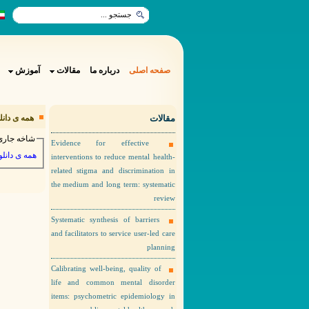
صفحه اصلی
درباره ما
مقالات
آموزش
مقالات
همه ی دانل
شاخه جاری 
Evidence for effective
همه ی دانلو
interventions to reduce mental health-
related stigma and discrimination in
the medium and long term: systematic
review
Systematic synthesis of barriers
and facilitators to service user-led care
planning
Calibrating well-being, quality of
life and common mental disorder
items: psychometric epidemiology in