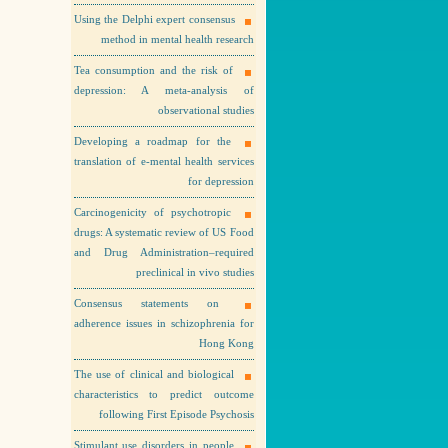
Using the Delphi expert consensus
method in mental health research
Tea consumption and the risk of
depression: A meta-analysis of
observational studies
Developing a roadmap for the
translation of e-mental health services
for depression
Carcinogenicity of psychotropic
drugs: A systematic review of US Food
and Drug Administration–required
preclinical in vivo studies
Consensus statements on
adherence issues in schizophrenia for
Hong Kong
The use of clinical and biological
characteristics to predict outcome
following First Episode Psychosis
Stimulant use disorders in people