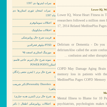
نمرات اینترنها دی 1397
Lower IQ, Wor
نمرات امتحان تئوری استاژرها دی
Lower IQ, Worse Heart Fitness in 
ماه 1397
researchers followed a million men
اختلالات سوماتوفرم
17, 2014 Related MedlinePlus Page
اختلالات سایکوتیک
فرمت شرح حال روانپزشکی
Delirium or Dementia - Do you
PTSD-نیلوفر فخرالدین
deliriumAlso called the acute confusi
مورنینگ استاژری اسفند ۹۵
confusion and other disruptio
نمونه شرح حال (مریم حاجی قاسم-
استاژر)POWER POINT
COPD May Damage Aging Brain Stu
شرح حال برتر ( اینترن نجفی زادگان
memory loss in patients with t
)
MedlinePlus Pages COPD Memory S
Personality Disorders(دکتر شریعت
پناهی)
Men
شرح حال برتر (اینترن هدیه جباری)
Mental Illness to Blame for 10 Per
psychiatrists, psychologists makes
اختلالات روانپزشکی اطفال ( دکتر