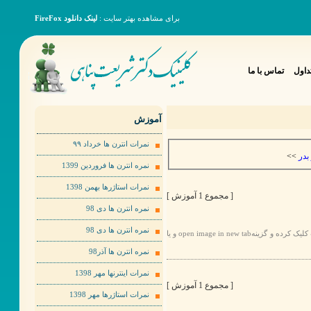
برای مشاهده بهتر سایت :
لینک دانلود FireFox
داول
تماس با ما
آموزش
نمرات انترن ها خرداد ٩٩
>>
بدر
نمره انترن ها فروردین 1399
نمرات استاژرها بهمن 1398
[ مجموع 1 آموزش ]
نمره انترن ها دی 98
نمره انترن ها دی 98
برای مشاهده عکس ها به صورت بهتر لطفا روی عکس مورد نظر راست کلیک کرده و گزینهopen image in new tab و یا
نمره انترن ها آذر98
نمرات اینترنها مهر 1398
[ مجموع 1 آموزش ]
نمرات استاژرها مهر 1398