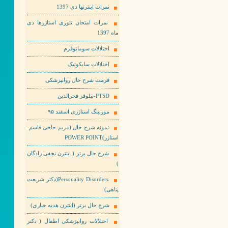
نمرات اینترنها دی 1397
نمرات امتحان تئوری استاژرها دی
ماه 1397
اختلالات سوماتوفرم
اختلالات سایکوتیک
فرمت شرح حال روانپزشکی
PTSD-نیلوفر فخرالدین
مورنینگ استاژری اسفند ۹۵
نمونه شرح حال (مریم حاجی قاسم-
استاژر)POWER POINT
شرح حال برتر ( اینترن نجفی زادگان
)
Personality Disorders(دکتر شریعت
پناهی)
شرح حال برتر (اینترن هدیه جباری)
اختلالات روانپزشکی اطفال ( دکتر