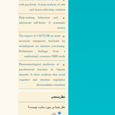
with psychosis: A meta-analysis of rate
and factors affecting variation
Help-seeking behaviour and
adolescent self-harm: A systematic
review
The impact of 5-HTTLPR on acute
serotonin transporter blockade by
escitalopram on emotion processing:
Preliminary findings from a
randomised, crossover fMRI study
Phenomenological predictors of
psychosocial function in bipolar
disorder: Is there evidence that social
cognitive and emotion regulation
abnormalities contribute
نظرسنجی
نظر شما در مورد سایت چیست؟
عالی