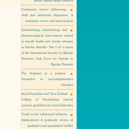
public mental health research
Community factors influencing
child and adolescent depression: A
systematic review and meta-analysis
Epidemiology, neurobiology and
pharmacological interventions related
to suicide deaths and suicide attempts
in bipolar disorder: Part I of a report
of the International Society for Bipolar
Disorders Task Force on Suicide in
Bipolar Disorder
The thalamus as a putative
biomarker in neurodegenerative
disorders
Royal Australian and New Zealand
College of Psychiatrists clinical
practice guidelines for mood disorders
Youth social withdrawal behavior
(hikikomori): A systematic review of
qualitative and quantitative studies