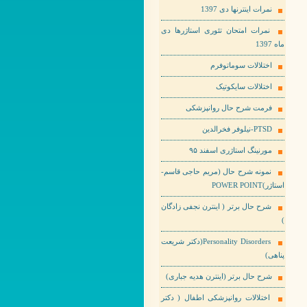
نمرات اینترنها دی 1397
نمرات امتحان تئوری استاژرها دی
ماه 1397
اختلالات سوماتوفرم
اختلالات سایکوتیک
فرمت شرح حال روانپزشکی
PTSD-نیلوفر فخرالدین
مورنینگ استاژری اسفند ۹۵
نمونه شرح حال (مریم حاجی قاسم-
استاژر)POWER POINT
شرح حال برتر ( اینترن نجفی زادگان
)
Personality Disorders(دکتر شریعت
پناهی)
شرح حال برتر (اینترن هدیه جباری)
اختلالات روانپزشکی اطفال ( دکتر