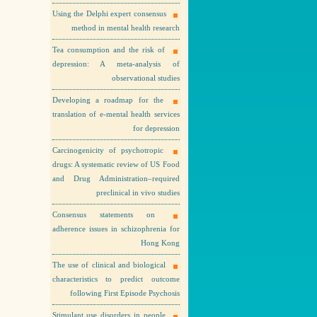
Using the Delphi expert consensus
method in mental health research
Tea consumption and the risk of
depression: A meta-analysis of
observational studies
Developing a roadmap for the
translation of e-mental health services
for depression
Carcinogenicity of psychotropic
drugs: A systematic review of US Food
and Drug Administration–required
preclinical in vivo studies
Consensus statements on
adherence issues in schizophrenia for
Hong Kong
The use of clinical and biological
characteristics to predict outcome
following First Episode Psychosis
Stimulant use disorders in people