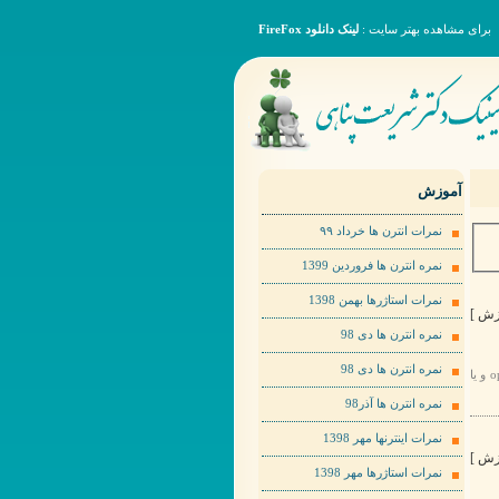
برای مشاهده بهتر سایت :
لینک دانلود FireFox
آموزش
نمرات انترن ها خرداد ٩٩
نمره انترن ها فروردین 1399
نمرات استاژرها بهمن 1398
نمره انترن ها دی 98
نمره انترن ها دی 98
برای مشاهده عکس ها به صورت بهتر لطفا روی عکس مورد نظر راست کلیک کرده و گزینهopen image in new tab و یا
نمره انترن ها آذر98
نمرات اینترنها مهر 1398
نمرات استاژرها مهر 1398