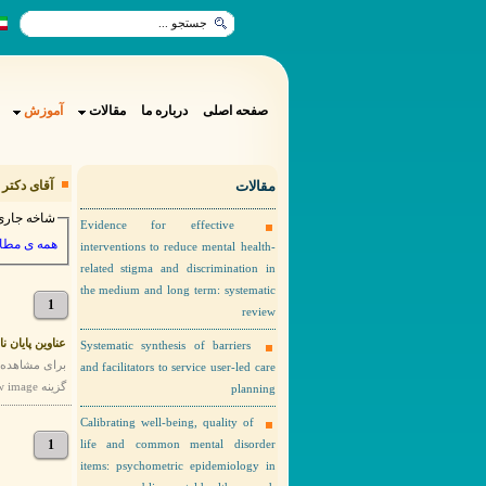
صفحه اصلی
درباره ما
مقالات
آموزش
مقالات
آقای دکتر 
شاخه جاری
Evidence for effective
همه ی مطا
interventions to reduce mental health-
related stigma and discrimination in
the medium and long term: systematic
1
review
عناوین پایان ن
Systematic synthesis of barriers
and facilitators to service user-led care
گزینه view image را انتخاب نمایید.
planning
Calibrating well-being, quality of
1
life and common mental disorder
items: psychometric epidemiology in