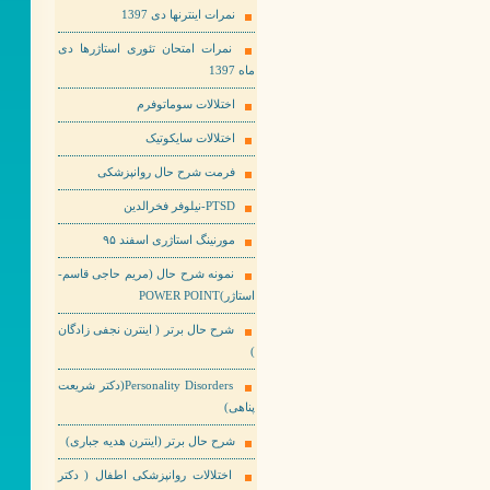
نمرات اینترنها دی 1397
نمرات امتحان تئوری استاژرها دی
ماه 1397
اختلالات سوماتوفرم
اختلالات سایکوتیک
فرمت شرح حال روانپزشکی
PTSD-نیلوفر فخرالدین
مورنینگ استاژری اسفند ۹۵
نمونه شرح حال (مریم حاجی قاسم-
استاژر)POWER POINT
شرح حال برتر ( اینترن نجفی زادگان
)
Personality Disorders(دکتر شریعت
پناهی)
شرح حال برتر (اینترن هدیه جباری)
اختلالات روانپزشکی اطفال ( دکتر