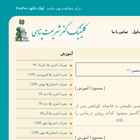
برای مشاهده بهتر سایت :
لینک دانلود FireFox
داول
تماس با ما
آموزش
نمرات انترن ها خرداد ٩٩
>>
جنسي
نمره انترن ها فروردین 1399
نمرات استاژرها بهمن 1398
[ مجموع 1 آموزش ]
نمره انترن ها دی 98
نمره انترن ها دی 98
1- حريك جنسي طبيعي به فاصله كوتاهي پس از
رگاسم ميشود كدام روش درماني را
نمره انترن ها آذر98
نمرات اینترنها مهر 1398
نمرات استاژرها مهر 1398
[ مجموع 1 آموزش ]