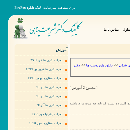
برای مشاهده بهتر سایت :
لینک دانلود FireFox
داول
تماس با ما
آموزش
نمرات انترن ها خرداد ٩٩
دکتر
>>
دانلود پاورپوینت ها
>>
نپزشکی
نمره انترن ها فروردین 1399
نمرات استاژرها بهمن 1398
[ مجموع 2 آموزش ]
نمره انترن ها دی 98
نمره انترن ها دی 98
1- برای تشخیص اختلال افسردگی عمده (major depression disorder) ده دست کم باید چه مدت دوام داشته
نمره انترن ها آذر98
نمرات اینترنها مهر 1398
نمرات استاژرها مهر 1398