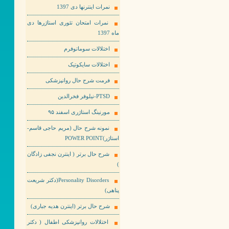
نمرات اینترنها دی 1397
نمرات امتحان تئوری استاژرها دی
ماه 1397
اختلالات سوماتوفرم
اختلالات سایکوتیک
فرمت شرح حال روانپزشکی
PTSD-نیلوفر فخرالدین
مورنینگ استاژری اسفند ۹۵
نمونه شرح حال (مریم حاجی قاسم-
استاژر)POWER POINT
شرح حال برتر ( اینترن نجفی زادگان
)
Personality Disorders(دکتر شریعت
پناهی)
شرح حال برتر (اینترن هدیه جباری)
اختلالات روانپزشکی اطفال ( دکتر