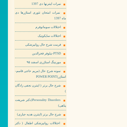
نمرات اینترنها دی 1397
نمرات امتحان تئوری استاژرها دی
ماه 1397
اختلالات سوماتوفرم
اختلالات سایکوتیک
فرمت شرح حال روانپزشکی
PTSD-نیلوفر فخرالدین
مورنینگ استاژری اسفند ۹۵
نمونه شرح حال (مریم حاجی قاسم-
استاژر)POWER POINT
شرح حال برتر ( اینترن نجفی زادگان
)
Personality Disorders(دکتر شریعت
پناهی)
شرح حال برتر (اینترن هدیه جباری)
اختلالات روانپزشکی اطفال ( دکتر