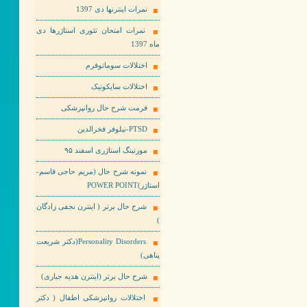
نمرات اینترنها دی 1397
نمرات امتحان تئوری استاژرها دی
ماه 1397
اختلالات سوماتوفرم
اختلالات سایکوتیک
فرمت شرح حال روانپزشکی
PTSD-نیلوفر فخرالدین
مورنینگ استاژری اسفند ۹۵
نمونه شرح حال (مریم حاجی قاسم-
استاژر)POWER POINT
شرح حال برتر ( اینترن نجفی زادگان
)
Personality Disorders(دکتر شریعت
پناهی)
شرح حال برتر (اینترن هدیه جباری)
اختلالات روانپزشکی اطفال ( دکتر