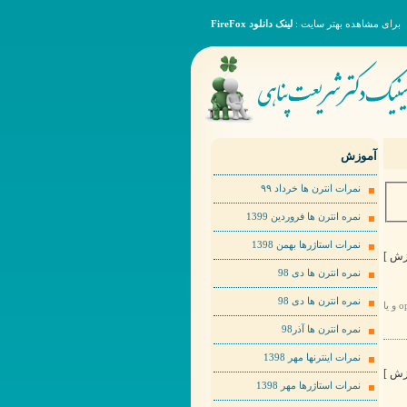
برای مشاهده بهتر سایت :
لینک دانلود FireFox
آموزش
نمرات انترن ها خرداد ٩٩
نمره انترن ها فروردین 1399
نمرات استاژرها بهمن 1398
نمره انترن ها دی 98
نمره انترن ها دی 98
برای مشاهده عکس ها به صورت بهتر لطفا روی عکس مورد نظر راست کلیک کرده و گزینهopen image in new tab و یا
نمره انترن ها آذر98
نمرات اینترنها مهر 1398
نمرات استاژرها مهر 1398