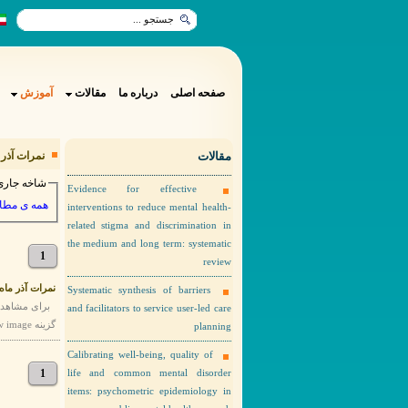
صفحه اصلی
درباره ما
مقالات
آموزش
مقالات
نمرات آذر 
شاخه جاری
Evidence for effective
همه ی مطا
interventions to reduce mental health-
related stigma and discrimination in
the medium and long term: systematic
1
review
نمرات آذر ماه 
Systematic synthesis of barriers
and facilitators to service user-led care
گزینه view image را انتخاب نمایید. نمرات آذر ماه اینترن ها
planning
Calibrating well-being, quality of
1
life and common mental disorder
items: psychometric epidemiology in