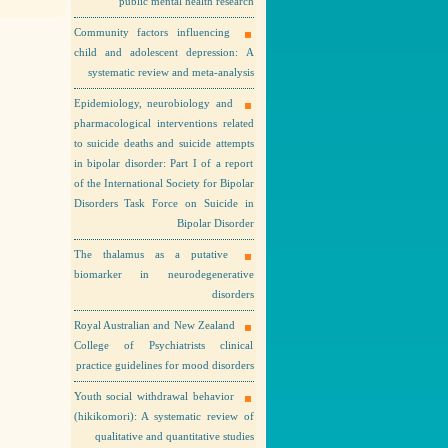
public mental health research
Community factors influencing
child and adolescent depression: A
systematic review and meta-analysis
Epidemiology, neurobiology and
pharmacological interventions related
to suicide deaths and suicide attempts
in bipolar disorder: Part I of a report
of the International Society for Bipolar
Disorders Task Force on Suicide in
Bipolar Disorder
The thalamus as a putative
biomarker in neurodegenerative
disorders
Royal Australian and New Zealand
College of Psychiatrists clinical
practice guidelines for mood disorders
Youth social withdrawal behavior
(hikikomori): A systematic review of
qualitative and quantitative studies