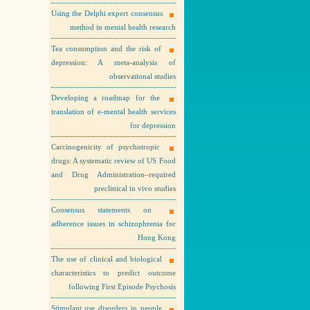
Using the Delphi expert consensus
method in mental health research
Tea consumption and the risk of
depression: A meta-analysis of
observational studies
Developing a roadmap for the
translation of e-mental health services
for depression
Carcinogenicity of psychotropic
drugs: A systematic review of US Food
and Drug Administration–required
preclinical in vivo studies
Consensus statements on
adherence issues in schizophrenia for
Hong Kong
The use of clinical and biological
characteristics to predict outcome
following First Episode Psychosis
Stimulant use disorders in people