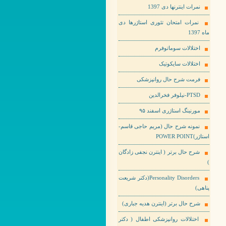
نمرات اینترنها دی 1397
نمرات امتحان تئوری استاژرها دی
ماه 1397
اختلالات سوماتوفرم
اختلالات سایکوتیک
فرمت شرح حال روانپزشکی
PTSD-نیلوفر فخرالدین
مورنینگ استاژری اسفند ۹۵
نمونه شرح حال (مریم حاجی قاسم-
استاژر)POWER POINT
شرح حال برتر ( اینترن نجفی زادگان
)
Personality Disorders(دکتر شریعت
پناهی)
شرح حال برتر (اینترن هدیه جباری)
اختلالات روانپزشکی اطفال ( دکتر