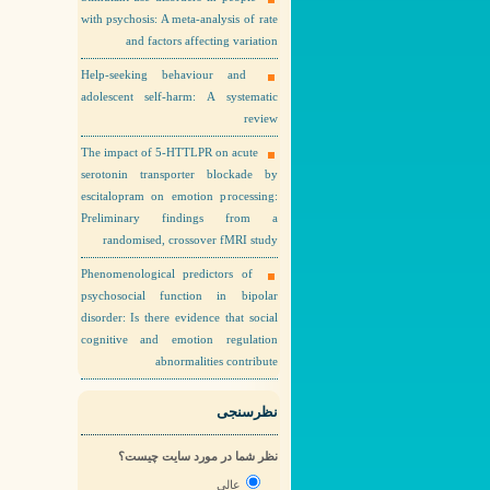
with psychosis: A meta-analysis of rate
and factors affecting variation
Help-seeking behaviour and
adolescent self-harm: A systematic
review
The impact of 5-HTTLPR on acute
serotonin transporter blockade by
escitalopram on emotion processing:
Preliminary findings from a
randomised, crossover fMRI study
Phenomenological predictors of
psychosocial function in bipolar
disorder: Is there evidence that social
cognitive and emotion regulation
abnormalities contribute
نظرسنجی
نظر شما در مورد سایت چیست؟
عالی