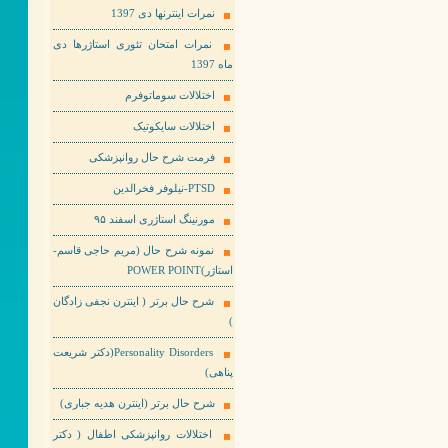
نمرات اینترنها دی 1397
نمرات امتحان تئوری استاژرها دی
ماه 1397
اختلالات سوماتوفرم
اختلالات سایکوتیک
فرمت شرح حال روانپزشکی
PTSD-نیلوفر فخرالدین
مورنینگ استاژری اسفند ۹۵
نمونه شرح حال (مریم حاجی قاسم-
استاژر)POWER POINT
شرح حال برتر ( اینترن نجفی زادگان
)
Personality Disorders(دکتر شریعت
پناهی)
شرح حال برتر (اینترن هدیه جباری)
اختلالات روانپزشکی اطفال ( دکتر