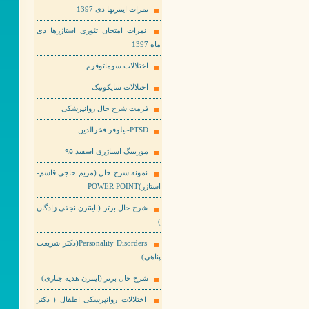
نمرات اینترنها دی 1397
نمرات امتحان تئوری استاژرها دی
ماه 1397
اختلالات سوماتوفرم
اختلالات سایکوتیک
فرمت شرح حال روانپزشکی
PTSD-نیلوفر فخرالدین
مورنینگ استاژری اسفند ۹۵
نمونه شرح حال (مریم حاجی قاسم-
استاژر)POWER POINT
شرح حال برتر ( اینترن نجفی زادگان
)
Personality Disorders(دکتر شریعت
پناهی)
شرح حال برتر (اینترن هدیه جباری)
اختلالات روانپزشکی اطفال ( دکتر