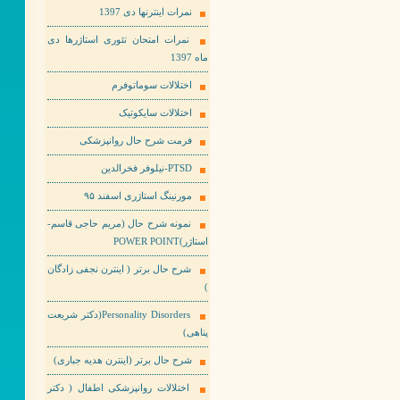
نمرات اینترنها دی 1397
نمرات امتحان تئوری استاژرها دی
ماه 1397
اختلالات سوماتوفرم
اختلالات سایکوتیک
فرمت شرح حال روانپزشکی
PTSD-نیلوفر فخرالدین
مورنینگ استاژری اسفند ۹۵
نمونه شرح حال (مریم حاجی قاسم-
استاژر)POWER POINT
شرح حال برتر ( اینترن نجفی زادگان
)
Personality Disorders(دکتر شریعت
پناهی)
شرح حال برتر (اینترن هدیه جباری)
اختلالات روانپزشکی اطفال ( دکتر