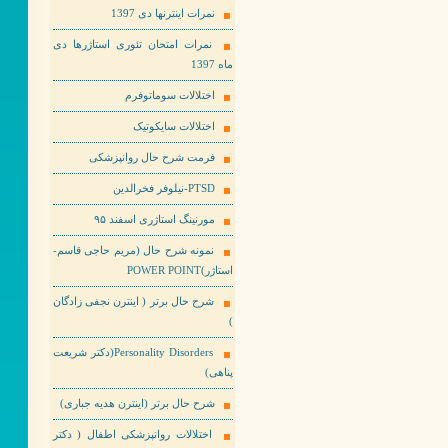
نمرات اینترنها دی 1397
نمرات امتحان تئوری استاژرها دی
ماه 1397
اختلالات سوماتوفرم
اختلالات سایکوتیک
فرمت شرح حال روانپزشکی
PTSD-نیلوفر فخرالدین
مورنینگ استاژری اسفند ۹۵
نمونه شرح حال (مریم حاجی قاسم-
استاژر)POWER POINT
شرح حال برتر ( اینترن نجفی زادگان
)
Personality Disorders(دکتر شریعت
پناهی)
شرح حال برتر (اینترن هدیه جباری)
اختلالات روانپزشکی اطفال ( دکتر