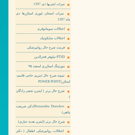
نمرات اینترنها دی 1397
نمرات امتحان تئوری استاژرها دی
ماه 1397
اختلالات سوماتوفرم
اختلالات سایکوتیک
فرمت شرح حال روانپزشکی
PTSD-نیلوفر فخرالدین
مورنینگ استاژری اسفند ۹۵
نمونه شرح حال (مریم حاجی قاسم-
استاژر)POWER POINT
شرح حال برتر ( اینترن نجفی زادگان
)
Personality Disorders(دکتر شریعت
پناهی)
شرح حال برتر (اینترن هدیه جباری)
اختلالات روانپزشکی اطفال ( دکتر