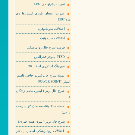
نمرات اینترنها دی 1397
نمرات امتحان تئوری استاژرها دی
ماه 1397
اختلالات سوماتوفرم
اختلالات سایکوتیک
فرمت شرح حال روانپزشکی
PTSD-نیلوفر فخرالدین
مورنینگ استاژری اسفند ۹۵
نمونه شرح حال (مریم حاجی قاسم-
استاژر)POWER POINT
شرح حال برتر ( اینترن نجفی زادگان
)
Personality Disorders(دکتر شریعت
پناهی)
شرح حال برتر (اینترن هدیه جباری)
اختلالات روانپزشکی اطفال ( دکتر