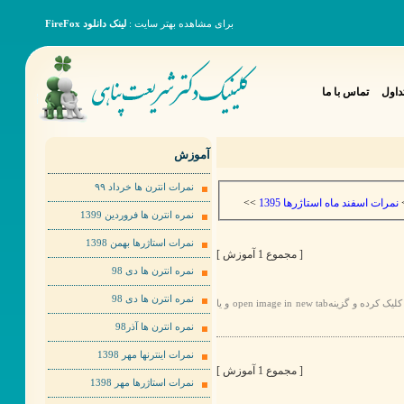
برای مشاهده بهتر سایت :
لینک دانلود FireFox
داول
تماس با ما
آموزش
نمرات انترن ها خرداد ٩٩
>>
نمرات اسفند ماه استاژرها 1395
نمره انترن ها فروردین 1399
نمرات استاژرها بهمن 1398
[ مجموع 1 آموزش ]
نمره انترن ها دی 98
نمره انترن ها دی 98
برای مشاهده عکس ها به صورت بهتر لطفا روی عکس مورد نظر راست کلیک کرده و گزینهopen image in new tab و یا
نمره انترن ها آذر98
نمرات اینترنها مهر 1398
[ مجموع 1 آموزش ]
نمرات استاژرها مهر 1398