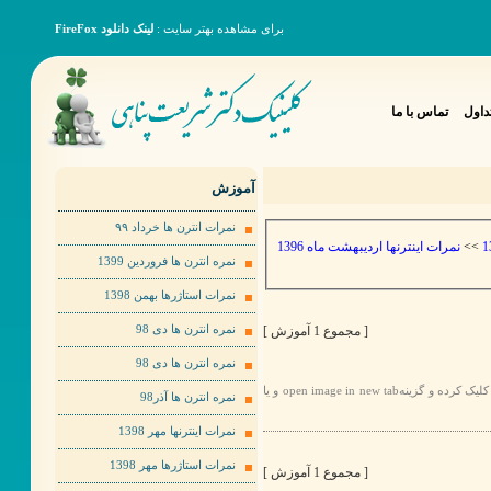
برای مشاهده بهتر سایت :
لینک دانلود FireFox
داول
تماس با ما
آموزش
نمرات انترن ها خرداد ٩٩
نمرات اینترنها اردیبهشت ماه 1396
>>
نمره انترن ها فروردین 1399
نمرات استاژرها بهمن 1398
[ مجموع 1 آموزش ]
نمره انترن ها دی 98
نمره انترن ها دی 98
برای مشاهده عکس ها به صورت بهتر لطفا روی عکس مورد نظر راست کلیک کرده و گزینهopen image in new tab و یا
نمره انترن ها آذر98
نمرات اینترنها مهر 1398
نمرات استاژرها مهر 1398
[ مجموع 1 آموزش ]