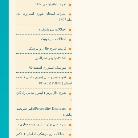
نمرات اینترنها دی 1397
نمرات امتحان تئوری استاژرها دی
ماه 1397
اختلالات سوماتوفرم
اختلالات سایکوتیک
فرمت شرح حال روانپزشکی
PTSD-نیلوفر فخرالدین
مورنینگ استاژری اسفند ۹۵
نمونه شرح حال (مریم حاجی قاسم-
استاژر)POWER POINT
شرح حال برتر ( اینترن نجفی زادگان
)
Personality Disorders(دکتر شریعت
پناهی)
شرح حال برتر (اینترن هدیه جباری)
اختلالات روانپزشکی اطفال ( دکتر