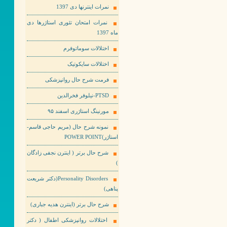
نمرات اینترنها دی 1397
نمرات امتحان تئوری استاژرها دی
ماه 1397
اختلالات سوماتوفرم
اختلالات سایکوتیک
فرمت شرح حال روانپزشکی
PTSD-نیلوفر فخرالدین
مورنینگ استاژری اسفند ۹۵
نمونه شرح حال (مریم حاجی قاسم-
استاژر)POWER POINT
شرح حال برتر ( اینترن نجفی زادگان
)
Personality Disorders(دکتر شریعت
پناهی)
شرح حال برتر (اینترن هدیه جباری)
اختلالات روانپزشکی اطفال ( دکتر