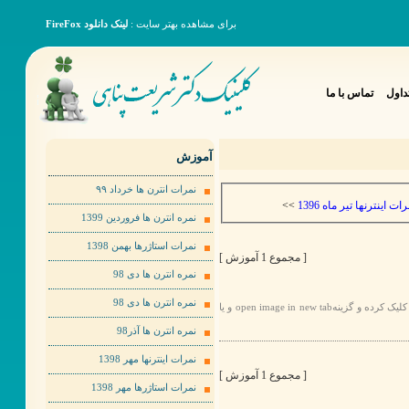
برای مشاهده بهتر سایت :
لینک دانلود FireFox
داول
تماس با ما
آموزش
نمرات انترن ها خرداد ٩٩
>>
ات اینترنها تیر ماه 1396
نمره انترن ها فروردین 1399
نمرات استاژرها بهمن 1398
[ مجموع 1 آموزش ]
نمره انترن ها دی 98
نمره انترن ها دی 98
برای مشاهده عکس ها به صورت بهتر لطفا روی عکس مورد نظر راست کلیک کرده و گزینهopen image in new tab و یا
نمره انترن ها آذر98
نمرات اینترنها مهر 1398
[ مجموع 1 آموزش ]
نمرات استاژرها مهر 1398