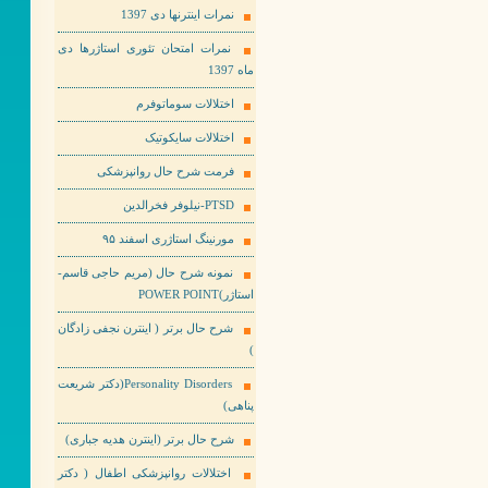
نمرات اینترنها دی 1397
نمرات امتحان تئوری استاژرها دی
ماه 1397
اختلالات سوماتوفرم
اختلالات سایکوتیک
فرمت شرح حال روانپزشکی
PTSD-نیلوفر فخرالدین
مورنینگ استاژری اسفند ۹۵
نمونه شرح حال (مریم حاجی قاسم-
استاژر)POWER POINT
شرح حال برتر ( اینترن نجفی زادگان
)
Personality Disorders(دکتر شریعت
پناهی)
شرح حال برتر (اینترن هدیه جباری)
اختلالات روانپزشکی اطفال ( دکتر