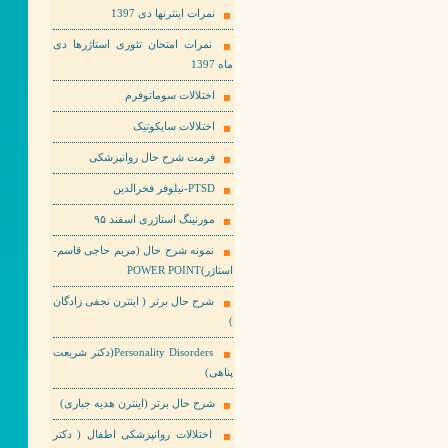
نمرات اینترنها دی 1397
نمرات امتحان تئوری استاژرها دی
ماه 1397
اختلالات سوماتوفرم
اختلالات سایکوتیک
فرمت شرح حال روانپزشکی
PTSD-نیلوفر فخرالدین
مورنینگ استاژری اسفند ۹۵
نمونه شرح حال (مریم حاجی قاسم-
استاژر)POWER POINT
شرح حال برتر ( اینترن نجفی زادگان
)
Personality Disorders(دکتر شریعت
پناهی)
شرح حال برتر (اینترن هدیه جباری)
اختلالات روانپزشکی اطفال ( دکتر