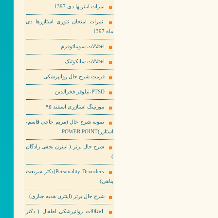
نمرات اینترنها دی 1397
نمرات امتحان تئوری استاژرها دی
ماه 1397
اختلالات سوماتوفرم
اختلالات سایکوتیک
فرمت شرح حال روانپزشکی
PTSD-نیلوفر فخرالدین
مورنینگ استاژری اسفند ۹۵
نمونه شرح حال (مریم حاجی قاسم-
استاژر)POWER POINT
شرح حال برتر ( اینترن نجفی زادگان
)
Personality Disorders(دکتر شریعت
پناهی)
شرح حال برتر (اینترن هدیه جباری)
اختلالات روانپزشکی اطفال ( دکتر