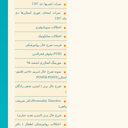
نمرات اینترنها دی 1397
نمرات امتحان تئوری استاژرها دی
ماه 1397
اختلالات سوماتوفرم
اختلالات سایکوتیک
فرمت شرح حال روانپزشکی
PTSD-نیلوفر فخرالدین
مورنینگ استاژری اسفند ۹۵
نمونه شرح حال (مریم حاجی قاسم-
استاژر)POWER POINT
شرح حال برتر ( اینترن نجفی زادگان
)
Personality Disorders(دکتر شریعت
پناهی)
شرح حال برتر (اینترن هدیه جباری)
اختلالات روانپزشکی اطفال ( دکتر