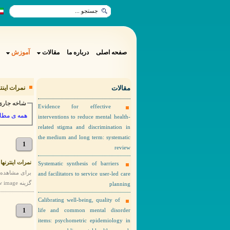
صفحه اصلی
درباره ما
مقالات
آموزش
مقالات
نمرات اینترنه
شاخه جاری
Evidence for effective
همه ی مطا
interventions to reduce mental health-
related stigma and discrimination in
the medium and long term: systematic
1
review
نمرات اینترنها مه
Systematic synthesis of barriers
and facilitators to service user-led care
گزینه view image را انتخاب نمایید. نمرات مهر ماه اینترنها
planning
Calibrating well-being, quality of
1
life and common mental disorder
items: psychometric epidemiology in