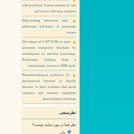
with psychosis: A meta-analysis of rate
and factors affecting variation
Help-seeking behaviour and
adolescent self-harm: A systematic
review
The impact of 5-HTTLPR on acute
serotonin transporter blockade by
escitalopram on emotion processing:
Preliminary findings from a
randomised, crossover fMRI study
Phenomenological predictors of
psychosocial function in bipolar
disorder: Is there evidence that social
cognitive and emotion regulation
abnormalities contribute
نظرسنجی
نظر شما در مورد سایت چیست؟
عالی