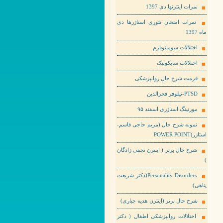
نمرات اینترنها دی 1397
نمرات امتحان تئوری استاژرها دی
ماه 1397
اختلالات سوماتوفرم
اختلالات سایکوتیک
فرمت شرح حال روانپزشکی
PTSD-نیلوفر فخرالدین
مورنینگ استاژری اسفند ۹۵
نمونه شرح حال (مریم حاجی قاسم-
استاژر)POWER POINT
شرح حال برتر ( اینترن نجفی زادگان
)
Personality Disorders(دکتر شریعت
پناهی)
شرح حال برتر (اینترن هدیه جباری)
اختلالات روانپزشکی اطفال ( دکتر