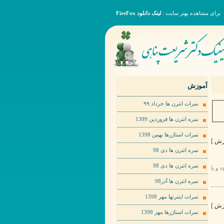
برای مشاهده بهتر سایت :
لینک دانلود FireFox
آموزش
نمرات انترن ها خرداد ٩٩
نمره انترن ها فروردین 1399
نمرات استاژرها بهمن 1398
نمره انترن ها دی 98
نمره انترن ها دی 98
برای مشاهده عکس ها به صورت بهتر لطفا روی عکس مورد نظر راست کلیک کرده و گزینهopen image in new tab و یا
نمره انترن ها آذر98
نمرات اینترنها مهر 1398
نمرات استاژرها مهر 1398