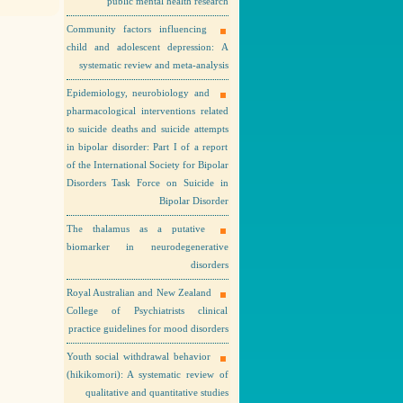
public mental health research
Community factors influencing
child and adolescent depression: A
systematic review and meta-analysis
Epidemiology, neurobiology and
pharmacological interventions related
to suicide deaths and suicide attempts
in bipolar disorder: Part I of a report
of the International Society for Bipolar
Disorders Task Force on Suicide in
Bipolar Disorder
The thalamus as a putative
biomarker in neurodegenerative
disorders
Royal Australian and New Zealand
College of Psychiatrists clinical
practice guidelines for mood disorders
Youth social withdrawal behavior
(hikikomori): A systematic review of
qualitative and quantitative studies