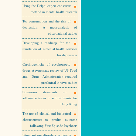
Using the Delphi expert consensus
method in mental health research
Tea consumption and the risk of
depression: A meta-analysis of
observational studies
Developing a roadmap for the
translation of e-mental health services
for depression
Carcinogenicity of psychotropic
drugs: A systematic review of US Food
and Drug Administration–required
preclinical in vivo studies
Consensus statements on
adherence issues in schizophrenia for
Hong Kong
The use of clinical and biological
characteristics to predict outcome
following First Episode Psychosis
Stimulant use disorders in people