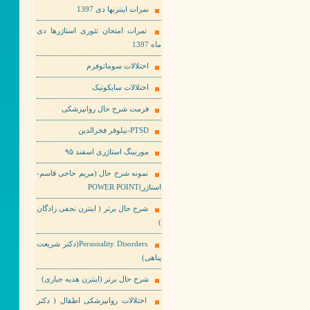
نمرات اینترنها دی 1397
نمرات امتحان تئوری استاژرها دی
ماه 1397
اختلالات سوماتوفرم
اختلالات سایکوتیک
فرمت شرح حال روانپزشکی
PTSD-نیلوفر فخرالدین
مورنینگ استاژری اسفند ۹۵
نمونه شرح حال (مریم حاجی قاسم-
استاژر)POWER POINT
شرح حال برتر ( اینترن نجفی زادگان
)
Personality Disorders(دکتر شریعت
پناهی)
شرح حال برتر (اینترن هدیه جباری)
اختلالات روانپزشکی اطفال ( دکتر