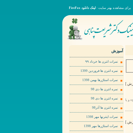
برای مشاهده بهتر سایت :
لینک دانلود FireFox
آموزش
نمرات انترن ها خرداد ٩٩
نمره انترن ها فروردین 1399
نمرات استاژرها بهمن 1398
نمره انترن ها دی 98
نمره انترن ها دی 98
برای مشاهده عکس ها به صورت بهتر لطفا روی عکس مورد نظر راست کلیک کرده و گزینهopen image in new tab و یا
نمره انترن ها آذر98
نمرات اینترنها مهر 1398
نمرات استاژرها مهر 1398