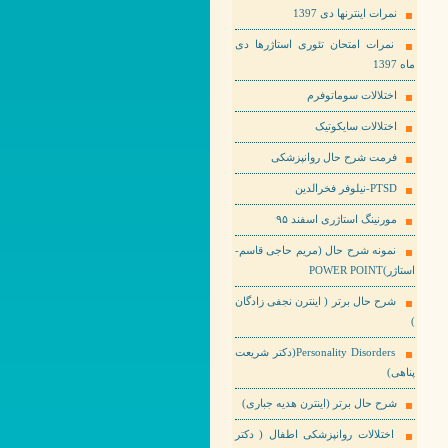
نمرات اینترنها دی 1397
نمرات امتحان تئوری استاژرها دی
ماه 1397
اختلالات سوماتوفرم
اختلالات سایکوتیک
فرمت شرح حال روانپزشکی
PTSD-نیلوفر فخرالدین
مورنینگ استاژری اسفند ۹۵
نمونه شرح حال (مریم حاجی قاسم-
استاژر)POWER POINT
شرح حال برتر ( اینترن نجفی زادگان
)
Personality Disorders(دکتر شریعت
پناهی)
شرح حال برتر (اینترن هدیه جباری)
اختلالات روانپزشکی اطفال ( دکتر