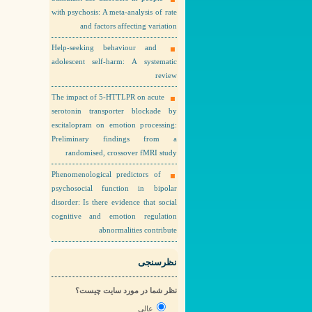
with psychosis: A meta-analysis of rate
and factors affecting variation
Help-seeking behaviour and
adolescent self-harm: A systematic
review
The impact of 5-HTTLPR on acute
serotonin transporter blockade by
escitalopram on emotion processing:
Preliminary findings from a
randomised, crossover fMRI study
Phenomenological predictors of
psychosocial function in bipolar
disorder: Is there evidence that social
cognitive and emotion regulation
abnormalities contribute
نظرسنجی
نظر شما در مورد سایت چیست؟
عالی