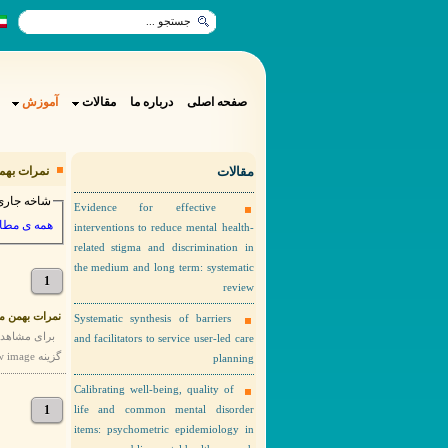
صفحه اصلی
درباره ما
مقالات
آموزش
مقالات
نمرات بهمن م
شاخه جاری
Evidence for effective
همه ی مطا
interventions to reduce mental health-
related stigma and discrimination in
the medium and long term: systematic
1
review
نمرات بهمن ما
Systematic synthesis of barriers
and facilitators to service user-led care
گزینه view image را انتخاب نمایید. نمرات بهمن ماه استاژر ها
planning
Calibrating well-being, quality of
1
life and common mental disorder
items: psychometric epidemiology in