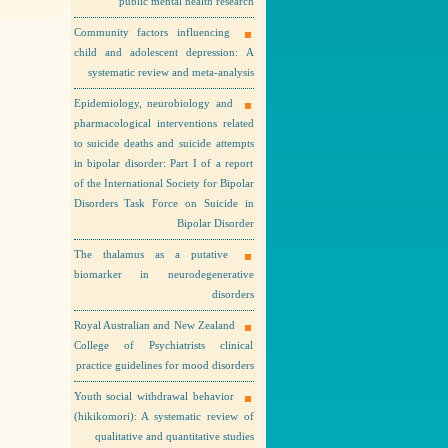
public mental health research
Community factors influencing
child and adolescent depression: A
systematic review and meta-analysis
Epidemiology, neurobiology and
pharmacological interventions related
to suicide deaths and suicide attempts
in bipolar disorder: Part I of a report
of the International Society for Bipolar
Disorders Task Force on Suicide in
Bipolar Disorder
The thalamus as a putative
biomarker in neurodegenerative
disorders
Royal Australian and New Zealand
College of Psychiatrists clinical
practice guidelines for mood disorders
Youth social withdrawal behavior
(hikikomori): A systematic review of
qualitative and quantitative studies