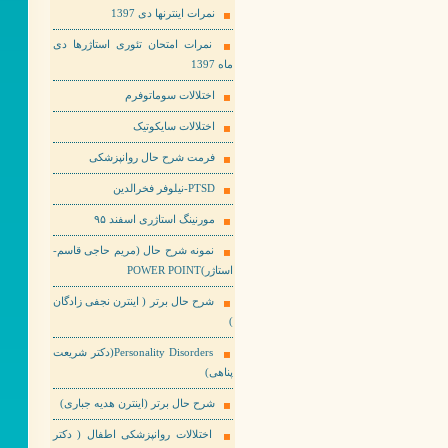
نمرات اینترنها دی 1397
نمرات امتحان تئوری استاژرها دی
ماه 1397
اختلالات سوماتوفرم
اختلالات سایکوتیک
فرمت شرح حال روانپزشکی
PTSD-نیلوفر فخرالدین
مورنینگ استاژری اسفند ۹۵
نمونه شرح حال (مریم حاجی قاسم-
استاژر)POWER POINT
شرح حال برتر ( اینترن نجفی زادگان
)
Personality Disorders(دکتر شریعت
پناهی)
شرح حال برتر (اینترن هدیه جباری)
اختلالات روانپزشکی اطفال ( دکتر