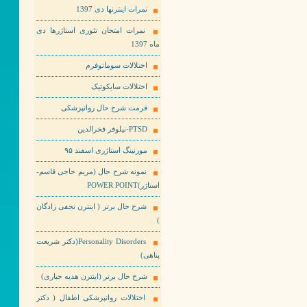
نمرات اینترنها دی 1397
نمرات امتحان تئوری استاژرها دی
ماه 1397
اختلالات سوماتوفرم
اختلالات سایکوتیک
فرمت شرح حال روانپزشکی
PTSD-نیلوفر فخرالدین
مورنینگ استاژری اسفند ۹۵
نمونه شرح حال (مریم حاجی قاسم-
استاژر)POWER POINT
شرح حال برتر ( اینترن نجفی زادگان
)
Personality Disorders(دکتر شریعت
پناهی)
شرح حال برتر (اینترن هدیه جباری)
اختلالات روانپزشکی اطفال ( دکتر