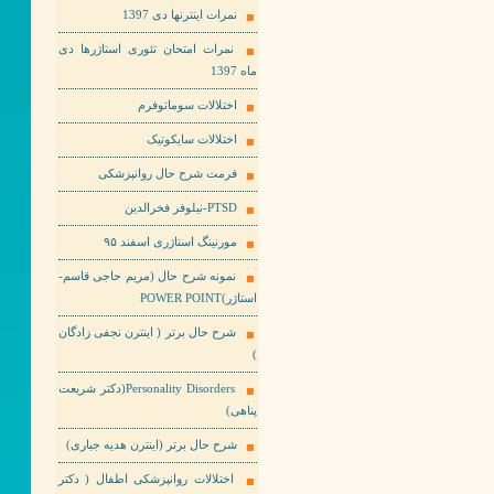
نمرات اینترنها دی 1397
نمرات امتحان تئوری استاژرها دی
ماه 1397
اختلالات سوماتوفرم
اختلالات سایکوتیک
فرمت شرح حال روانپزشکی
PTSD-نیلوفر فخرالدین
مورنینگ استاژری اسفند ۹۵
نمونه شرح حال (مریم حاجی قاسم-
استاژر)POWER POINT
شرح حال برتر ( اینترن نجفی زادگان
)
Personality Disorders(دکتر شریعت
پناهی)
شرح حال برتر (اینترن هدیه جباری)
اختلالات روانپزشکی اطفال ( دکتر