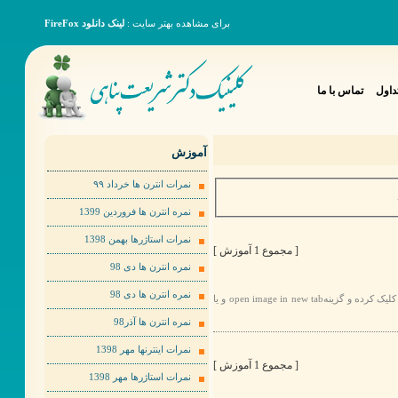
برای مشاهده بهتر سایت :
لینک دانلود FireFox
داول
تماس با ما
آموزش
نمرات انترن ها خرداد ٩٩
نمره انترن ها فروردین 1399
نمرات استاژرها بهمن 1398
[ مجموع 1 آموزش ]
نمره انترن ها دی 98
نمره انترن ها دی 98
برای مشاهده عکس ها به صورت بهتر لطفا روی عکس مورد نظر راست کلیک کرده و گزینهopen image in new tab و یا
نمره انترن ها آذر98
نمرات اینترنها مهر 1398
[ مجموع 1 آموزش ]
نمرات استاژرها مهر 1398