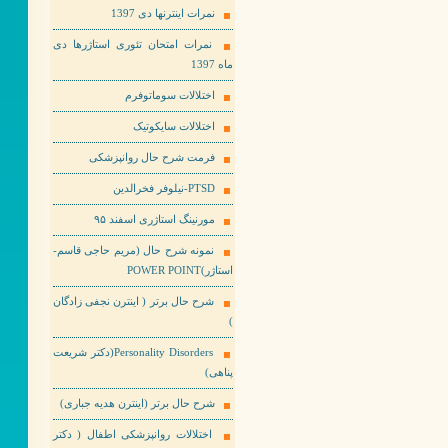
نمرات اینترنها دی 1397
نمرات امتحان تئوری استاژرها دی
ماه 1397
اختلالات سوماتوفرم
اختلالات سایکوتیک
فرمت شرح حال روانپزشکی
PTSD-نیلوفر فخرالدین
مورنینگ استاژری اسفند ۹۵
نمونه شرح حال (مریم حاجی قاسم-
استاژر)POWER POINT
شرح حال برتر ( اینترن نجفی زادگان
)
Personality Disorders(دکتر شریعت
پناهی)
شرح حال برتر (اینترن هدیه جباری)
اختلالات روانپزشکی اطفال ( دکتر