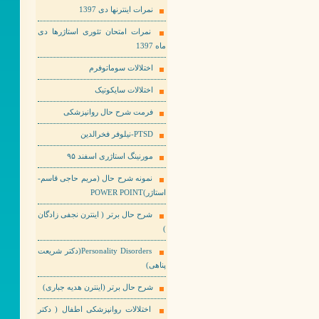
نمرات اینترنها دی 1397
نمرات امتحان تئوری استاژرها دی
ماه 1397
اختلالات سوماتوفرم
اختلالات سایکوتیک
فرمت شرح حال روانپزشکی
PTSD-نیلوفر فخرالدین
مورنینگ استاژری اسفند ۹۵
نمونه شرح حال (مریم حاجی قاسم-
استاژر)POWER POINT
شرح حال برتر ( اینترن نجفی زادگان
)
Personality Disorders(دکتر شریعت
پناهی)
شرح حال برتر (اینترن هدیه جباری)
اختلالات روانپزشکی اطفال ( دکتر