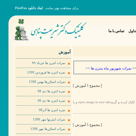
برای مشاهده بهتر سایت :
لینک دانلود FireFox
داول
تماس با ما
آموزش
نمرات انترن ها خرداد ٩٩
>>
نمرات شهریور ماه ینترن ها
>
نمره انترن ها فروردین 1399
نمرات استاژرها بهمن 1398
[ مجموع 1 آموزش ]
نمره انترن ها دی 98
نمره انترن ها دی 98
برای مشاهده عکس ها به صورت بهتر لطفا روی عکس مورد نظر راست کلیک کرده و گزینهopen image in new tab و یا
نمره انترن ها آذر98
نمرات اینترنها مهر 1398
[ مجموع 1 آموزش ]
نمرات استاژرها مهر 1398