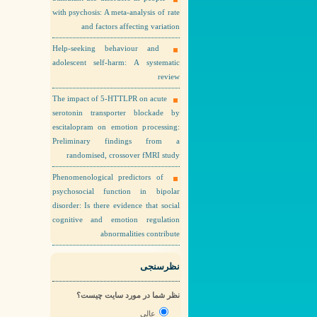
with psychosis: A meta-analysis of rate
and factors affecting variation
Help-seeking behaviour and
adolescent self-harm: A systematic
review
The impact of 5-HTTLPR on acute
serotonin transporter blockade by
escitalopram on emotion processing:
Preliminary findings from a
randomised, crossover fMRI study
Phenomenological predictors of
psychosocial function in bipolar
disorder: Is there evidence that social
cognitive and emotion regulation
abnormalities contribute
نظرسنجی
نظر شما در مورد سایت چیست؟
عالی