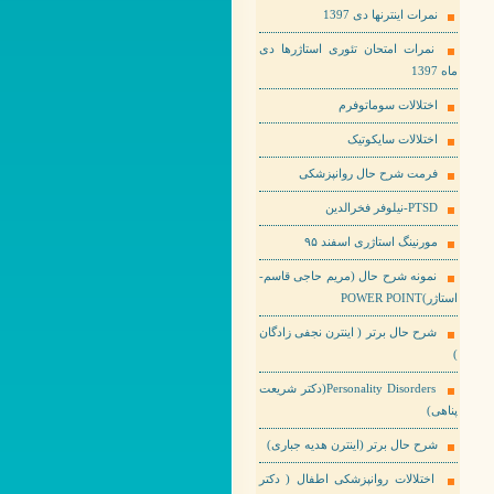
نمرات اینترنها دی 1397
نمرات امتحان تئوری استاژرها دی
ماه 1397
اختلالات سوماتوفرم
اختلالات سایکوتیک
فرمت شرح حال روانپزشکی
PTSD-نیلوفر فخرالدین
مورنینگ استاژری اسفند ۹۵
نمونه شرح حال (مریم حاجی قاسم-
استاژر)POWER POINT
شرح حال برتر ( اینترن نجفی زادگان
)
Personality Disorders(دکتر شریعت
پناهی)
شرح حال برتر (اینترن هدیه جباری)
اختلالات روانپزشکی اطفال ( دکتر