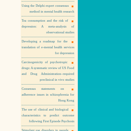
Using the Delphi expert consensus
method in mental health research
Tea consumption and the risk of
depression: A meta-analysis of
observational studies
Developing a roadmap for the
translation of e-mental health services
for depression
Carcinogenicity of psychotropic
drugs: A systematic review of US Food
and Drug Administration–required
preclinical in vivo studies
Consensus statements on
adherence issues in schizophrenia for
Hong Kong
The use of clinical and biological
characteristics to predict outcome
following First Episode Psychosis
Stimulant use disorders in people