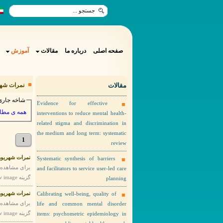
صفحه اصلی
درباره ما
مقالات
آموزش
مقالات
نمرات شهریو
شاخه جاری
Evidence for effective
همه ی مطا
interventions to reduce mental health-
related stigma and discrimination in
the medium and long term: systematic
1
review
نمرات شهریور ماه
Systematic synthesis of barriers
and facilitators to service user-led care
گزینه view image را انتخاب نمایید. نمرات شهریور ماه اینترنها
planning
نمرات شهریور ما
Calibrating well-being, quality of
life and common mental disorder
گزینه view image را انتخاب نمایید. نمرات شهریور ماه استاژرها
items: psychometric epidemiology in