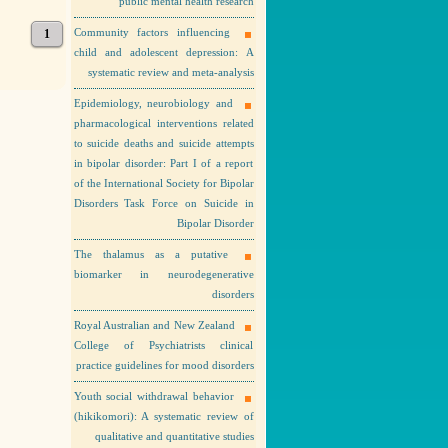
public mental health research
1
Community factors influencing
child and adolescent depression: A
systematic review and meta-analysis
Epidemiology, neurobiology and
pharmacological interventions related
to suicide deaths and suicide attempts
in bipolar disorder: Part I of a report
of the International Society for Bipolar
Disorders Task Force on Suicide in
Bipolar Disorder
The thalamus as a putative
biomarker in neurodegenerative
disorders
Royal Australian and New Zealand
College of Psychiatrists clinical
practice guidelines for mood disorders
Youth social withdrawal behavior
(hikikomori): A systematic review of
qualitative and quantitative studies