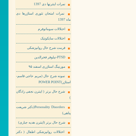
نمرات اینترنها دی 1397
نمرات امتحان تئوری استاژرها دی
ماه 1397
اختلالات سوماتوفرم
اختلالات سایکوتیک
فرمت شرح حال روانپزشکی
PTSD-نیلوفر فخرالدین
مورنینگ استاژری اسفند ۹۵
نمونه شرح حال (مریم حاجی قاسم-
استاژر)POWER POINT
شرح حال برتر ( اینترن نجفی زادگان
)
Personality Disorders(دکتر شریعت
پناهی)
شرح حال برتر (اینترن هدیه جباری)
اختلالات روانپزشکی اطفال ( دکتر