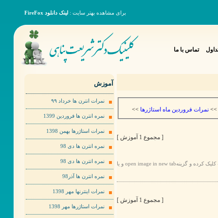
برای مشاهده بهتر سایت :
لینک دانلود FireFox
داول
تماس با ما
آموزش
نمرات انترن ها خرداد ٩٩
>>
نمرات فروردین ماه استاژرها
>
نمره انترن ها فروردین 1399
نمرات استاژرها بهمن 1398
[ مجموع 1 آموزش ]
نمره انترن ها دی 98
نمره انترن ها دی 98
برای مشاهده عکس ها به صورت بهتر لطفا روی عکس مورد نظر راست کلیک کرده و گزینهopen image in new tab و یا
نمره انترن ها آذر98
نمرات اینترنها مهر 1398
[ مجموع 1 آموزش ]
نمرات استاژرها مهر 1398