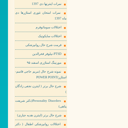
نمرات اینترنها دی 1397
نمرات امتحان تئوری استاژرها دی
ماه 1397
اختلالات سوماتوفرم
اختلالات سایکوتیک
فرمت شرح حال روانپزشکی
PTSD-نیلوفر فخرالدین
مورنینگ استاژری اسفند ۹۵
نمونه شرح حال (مریم حاجی قاسم-
استاژر)POWER POINT
شرح حال برتر ( اینترن نجفی زادگان
)
Personality Disorders(دکتر شریعت
پناهی)
شرح حال برتر (اینترن هدیه جباری)
اختلالات روانپزشکی اطفال ( دکتر