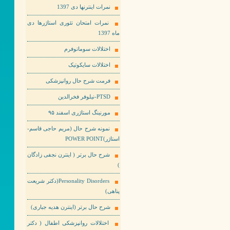
نمرات اینترنها دی 1397
نمرات امتحان تئوری استاژرها دی
ماه 1397
اختلالات سوماتوفرم
اختلالات سایکوتیک
فرمت شرح حال روانپزشکی
PTSD-نیلوفر فخرالدین
مورنینگ استاژری اسفند ۹۵
نمونه شرح حال (مریم حاجی قاسم-
استاژر)POWER POINT
شرح حال برتر ( اینترن نجفی زادگان
)
Personality Disorders(دکتر شریعت
پناهی)
شرح حال برتر (اینترن هدیه جباری)
اختلالات روانپزشکی اطفال ( دکتر