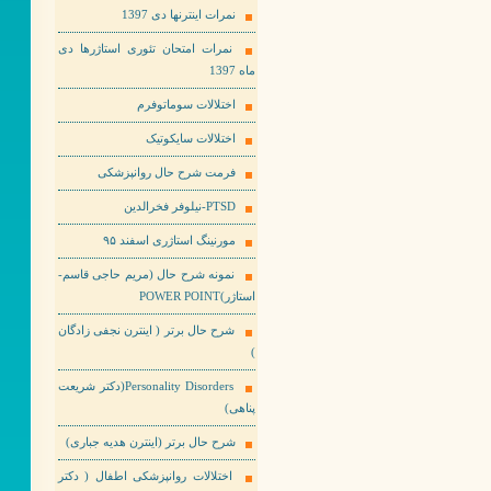
نمرات اینترنها دی 1397
نمرات امتحان تئوری استاژرها دی
ماه 1397
اختلالات سوماتوفرم
اختلالات سایکوتیک
فرمت شرح حال روانپزشکی
PTSD-نیلوفر فخرالدین
مورنینگ استاژری اسفند ۹۵
نمونه شرح حال (مریم حاجی قاسم-
استاژر)POWER POINT
شرح حال برتر ( اینترن نجفی زادگان
)
Personality Disorders(دکتر شریعت
پناهی)
شرح حال برتر (اینترن هدیه جباری)
اختلالات روانپزشکی اطفال ( دکتر