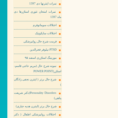
نمرات اینترنها دی 1397
نمرات امتحان تئوری استاژرها دی
ماه 1397
اختلالات سوماتوفرم
اختلالات سایکوتیک
فرمت شرح حال روانپزشکی
PTSD-نیلوفر فخرالدین
مورنینگ استاژری اسفند ۹۵
نمونه شرح حال (مریم حاجی قاسم-
استاژر)POWER POINT
شرح حال برتر ( اینترن نجفی زادگان
)
Personality Disorders(دکتر شریعت
پناهی)
شرح حال برتر (اینترن هدیه جباری)
اختلالات روانپزشکی اطفال ( دکتر