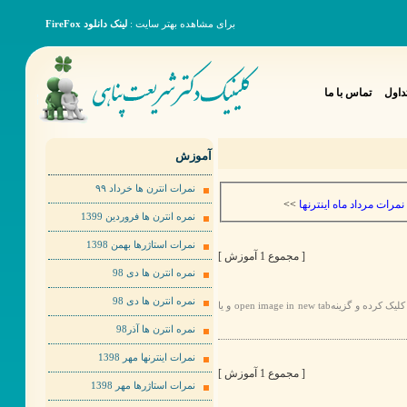
برای مشاهده بهتر سایت :
لینک دانلود FireFox
داول
تماس با ما
آموزش
نمرات انترن ها خرداد ٩٩
>>
نمرات مرداد ماه اینترنها
نمره انترن ها فروردین 1399
نمرات استاژرها بهمن 1398
[ مجموع 1 آموزش ]
نمره انترن ها دی 98
نمره انترن ها دی 98
برای مشاهده عکس ها به صورت بهتر لطفا روی عکس مورد نظر راست کلیک کرده و گزینهopen image in new tab و یا
نمره انترن ها آذر98
نمرات اینترنها مهر 1398
[ مجموع 1 آموزش ]
نمرات استاژرها مهر 1398