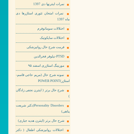
نمرات اینترنها دی 1397
نمرات امتحان تئوری استاژرها دی
ماه 1397
اختلالات سوماتوفرم
اختلالات سایکوتیک
فرمت شرح حال روانپزشکی
PTSD-نیلوفر فخرالدین
مورنینگ استاژری اسفند ۹۵
نمونه شرح حال (مریم حاجی قاسم-
استاژر)POWER POINT
شرح حال برتر ( اینترن نجفی زادگان
)
Personality Disorders(دکتر شریعت
پناهی)
شرح حال برتر (اینترن هدیه جباری)
اختلالات روانپزشکی اطفال ( دکتر