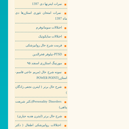
نمرات اینترنها دی 1397
نمرات امتحان تئوری استاژرها دی
ماه 1397
اختلالات سوماتوفرم
اختلالات سایکوتیک
فرمت شرح حال روانپزشکی
PTSD-نیلوفر فخرالدین
مورنینگ استاژری اسفند ۹۵
نمونه شرح حال (مریم حاجی قاسم-
استاژر)POWER POINT
شرح حال برتر ( اینترن نجفی زادگان
)
Personality Disorders(دکتر شریعت
پناهی)
شرح حال برتر (اینترن هدیه جباری)
اختلالات روانپزشکی اطفال ( دکتر